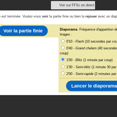
Voir sur FFSc en direct
e est terminée. Voulez-vous
voir
la partie finie ou bien la
rejouer
avec un dia
Diaporama
. Fréquence d'apparition d
Voir la partie finie
tirages :
0'10 -
Flash
(10 secondes par co
0'40 -
Grand chelem
(40 secondes
coup)
1'00 -
Blitz
(1 minute par coup)
1'30 -
Semi-blitz
(1 minute 30 par
2'00 -
Semi-rapide
(2 minutes par
Lancer le diaporama