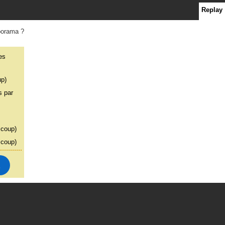
Replay
porama ?
es
up)
 par
 coup)
 coup)