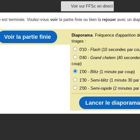
Voir sur FFSc en direct
e est terminée. Voulez-vous
voir
la partie finie ou bien la
rejouer
avec un dia
Diaporama
. Fréquence d'apparition d
Voir la partie finie
tirages :
0'10 -
Flash
(10 secondes par co
0'40 -
Grand chelem
(40 secondes
coup)
1'00 -
Blitz
(1 minute par coup)
1'30 -
Semi-blitz
(1 minute 30 par
2'00 -
Semi-rapide
(2 minutes par
Lancer le diaporama