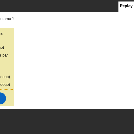
Replay
porama ?
es
up)
 par
 coup)
 coup)