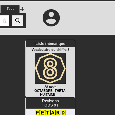
+
Tout
Liste thématique
Vocabulaire du chiffre 8
38 mots
OCTAÈDRE
,
THÊTA
,
HUITAINE
, …
Révisons
l'ODS 9 !
F
E
T
A
R
D