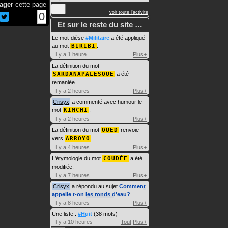
ager
cette page
…
voir toute l'activité
0
Et sur le reste du site …
Le mot-dièse
#Militaire
a été appliqué
au mot
BIRIBI
.
Il y a 1 heure
Plus+
La définition du mot
SARDANAPALESQUE
a été
remaniée.
Il y a 2 heures
Plus+
Crisyx
a commenté avec humour le
mot
KIMCHI
.
Il y a 2 heures
Plus+
La définition du mot
OUED
renvoie
vers
ARROYO
.
Il y a 4 heures
Plus+
L'étymologie du mot
COUDÉE
a été
modifiée.
Il y a 7 heures
Plus+
Crisyx
a répondu au sujet
Comment
appelle t-on les ronds d'eau?
.
Il y a 8 heures
Plus+
Une liste :
#Huit
(38 mots)
Il y a 10 heures
Tout
Plus+