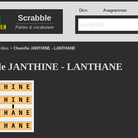
Dico
Anagrammes
Scrabble
Parties & vocabulaire
illes
>
Chenille JANTHINE - LANTHANE
lle JANTHINE - LANTHANE
T
H
I
N
E
T
H
I
N
E
T
H
A
N
E
T
H
A
N
E