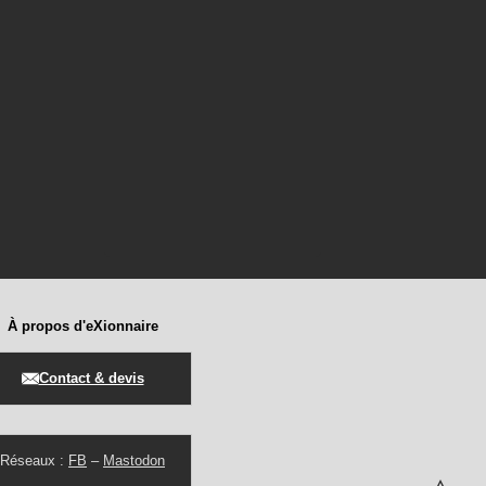
À propos d'eXionnaire
Contact & devis
Réseaux :
FB
–
Mastodon