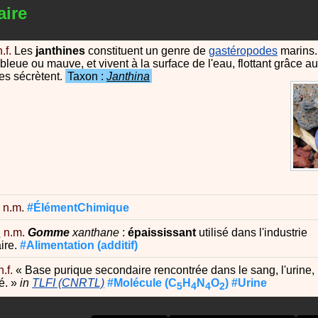
aire
n.f.
Les
janthines
constituent un genre de
gastéropodes
marins.
bleue ou mauve, et vivent à la surface de l'eau, flottant grâce a
es sécrètent.
Taxon :
Janthina
n.m.
#ÉlémentChimique
E
n.m.
Gomme
xanthane
:
épaississant
utilisé dans l'industrie
ire.
#Alimentation
(additif)
n.f.
«
Base purique secondaire rencontrée dans le sang, l'urine, l
é.
»
in
TLFI (CNRTL)
#Molécule
(C
H
N
O
)
#Urine
5
4
4
2