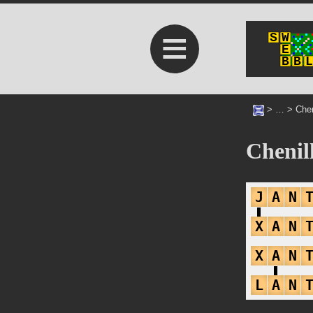
≡
> … >
Chen
Cheni
J
A
N
X
A
N
X
A
N
L
A
N