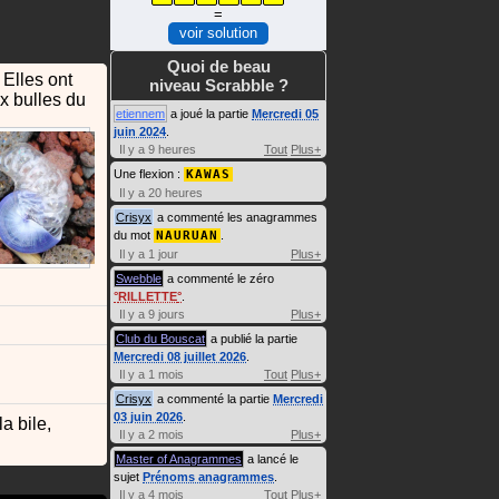
=
voir solution
Quoi de beau
 Elles ont
niveau Scrabble ?
ux bulles du
etiennem
a joué la partie
Mercredi 05
juin 2024
.
Il y a 9 heures
Tout
Plus+
Une flexion :
KAWAS
Il y a 20 heures
Crisyx
a commenté les anagrammes
du mot
NAURUAN
.
Il y a 1 jour
Plus+
Swebble
a commenté le zéro
RILLETTE
.
Il y a 9 jours
Plus+
Club du Bouscat
a publié la partie
Mercredi 08 juillet 2026
.
Il y a 1 mois
Tout
Plus+
Crisyx
a commenté la partie
Mercredi
03 juin 2026
.
a bile,
Il y a 2 mois
Plus+
Master of Anagrammes
a lancé le
sujet
Prénoms anagrammes
.
Il y a 4 mois
Tout
Plus+