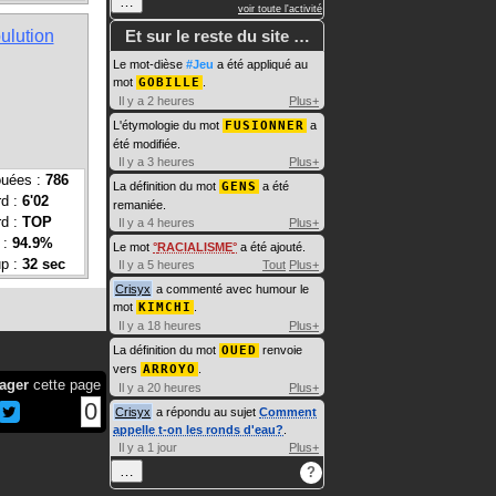
…
voir toute l'activité
ulution
Et sur le reste du site …
Le mot-dièse
#Jeu
a été appliqué au
mot
GOBILLE
.
Il y a 2 heures
Plus+
L'étymologie du mot
FUSIONNER
a
été modifiée.
Il y a 3 heures
Plus+
ouées :
786
La définition du mot
GENS
a été
rd :
6'02
remaniée.
rd :
TOP
Il y a 4 heures
Plus+
 :
94.9%
Le mot
RACIALISME
a été ajouté.
up :
32 sec
Il y a 5 heures
Tout
Plus+
Crisyx
a commenté avec humour le
mot
KIMCHI
.
Il y a 18 heures
Plus+
La définition du mot
OUED
renvoie
vers
ARROYO
.
ager
cette page
Il y a 20 heures
Plus+
0
Crisyx
a répondu au sujet
Comment
appelle t-on les ronds d'eau?
.
Il y a 1 jour
Plus+
…
?