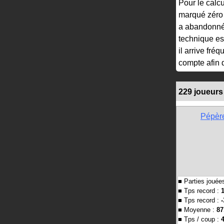
Pour le calc
marqué zéro p
a abandonné 
technique est
il arrive fr
compte afin d
229 joueurs
Pépèr
■ Parties jouée
■ Tps record :
■ Tps record :
-
■ Moyenne :
87
■ Tps / coup :