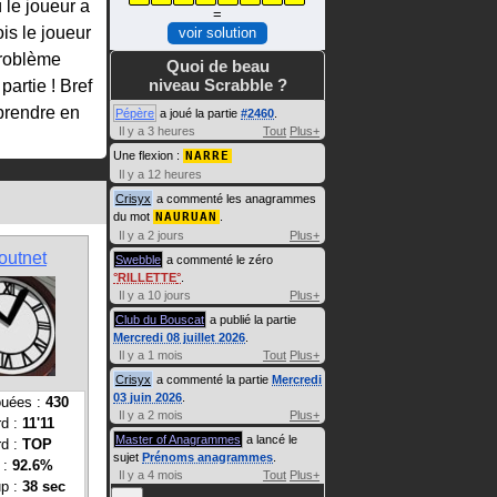
 le joueur a
=
is le joueur
voir solution
problème
Quoi de beau
niveau Scrabble ?
partie ! Bref
 prendre en
Pépère
a joué la partie
#2460
.
Il y a 3 heures
Tout
Plus+
Une flexion :
NARRE
Il y a 12 heures
Crisyx
a commenté les anagrammes
du mot
NAURUAN
.
Il y a 2 jours
Plus+
outnet
Swebble
a commenté le zéro
RILLETTE
.
Il y a 10 jours
Plus+
Club du Bouscat
a publié la partie
Mercredi 08 juillet 2026
.
Il y a 1 mois
Tout
Plus+
Crisyx
a commenté la partie
Mercredi
03 juin 2026
.
ouées :
430
Il y a 2 mois
Plus+
rd :
11'11
Master of Anagrammes
a lancé le
rd :
TOP
sujet
Prénoms anagrammes
.
 :
92.6%
Il y a 4 mois
Tout
Plus+
up :
38 sec