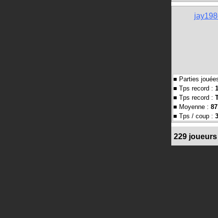
jay198
■ Parties jouée
■ Tps record :
■ Tps record :
■ Moyenne :
87
■ Tps / coup :
229 joueurs