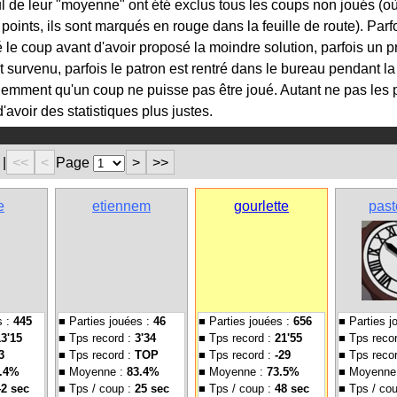
ul de leur "moyenne" ont été exclus tous les coups non joués (où
oints, ils sont marqués en rouge dans la feuille de route). Parfo
le coup avant d'avoir proposé la moindre solution, parfois un 
 survenu, parfois le patron est rentré dans le bureau pendant la 
équemment qu'un coup ne puisse pas être joué. Autant ne pas les
'avoir des statistiques plus justes.
|
<<
<
Page
>
>>
e
etiennem
gourlette
past
s :
445
■ Parties jouées :
46
■ Parties jouées :
656
■ Parties j
13'15
■ Tps record :
3'34
■ Tps record :
21'55
■ Tps reco
3
■ Tps record :
TOP
■ Tps record :
-29
■ Tps reco
.4%
■ Moyenne :
83.4%
■ Moyenne :
73.5%
■ Moyenne
42 sec
■ Tps / coup :
25 sec
■ Tps / coup :
48 sec
■ Tps / co