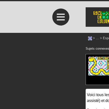
≡
> … >
Esp
Sujets connexe
Voici tous l
assisté) et d