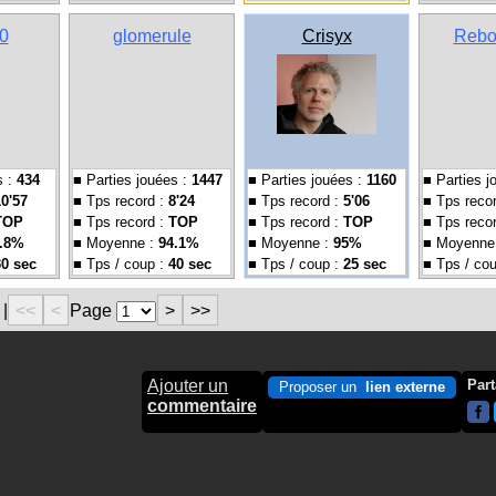
0
glomerule
Crisyx
Rebo
s :
434
■ Parties jouées :
1447
■ Parties jouées :
1160
■ Parties j
10'57
■ Tps record :
8'24
■ Tps record :
5'06
■ Tps reco
TOP
■ Tps record :
TOP
■ Tps record :
TOP
■ Tps reco
.8%
■ Moyenne :
94.1%
■ Moyenne :
95%
■ Moyenne
30 sec
■ Tps / coup :
40 sec
■ Tps / coup :
25 sec
■ Tps / co
|
<<
<
Page
>
>>
Ajouter un
Part
Proposer un
lien externe
commentaire