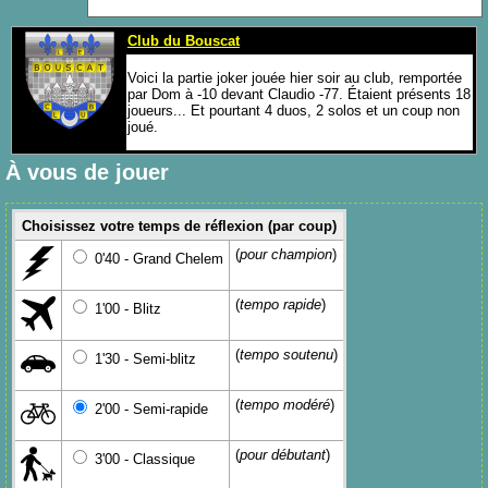
Club du Bouscat
Voici la partie joker jouée hier soir au club, remportée
par Dom à -10 devant Claudio -77. Étaient présents 18
joueurs... Et pourtant 4 duos, 2 solos et un coup non
joué.
À vous de jouer
Choisissez votre temps de réflexion (par coup)
(
pour champion
)
0'40 - Grand Chelem
(
tempo rapide
)
1'00 - Blitz
(
tempo soutenu
)
1'30 - Semi-blitz
(
tempo modéré
)
2'00 - Semi-rapide
(
pour débutant
)
3'00 - Classique