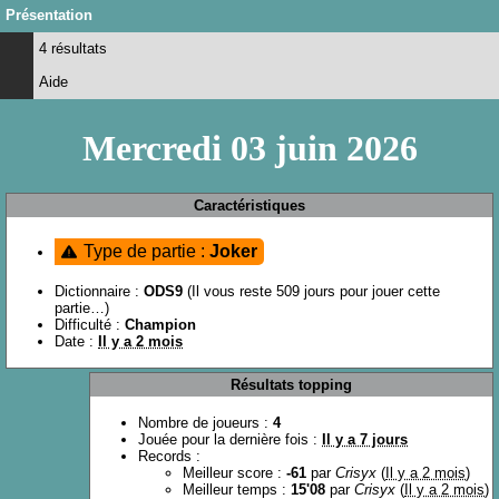
Présentation
4 résultats
Aide
Mercredi 03 juin 2026
Caractéristiques
Type de partie :
Joker
Dictionnaire :
ODS9
(Il vous reste 509 jours pour jouer cette
partie…)
Difficulté :
Champion
Date :
Il y a 2 mois
Résultats topping
Nombre de joueurs :
4
Jouée pour la dernière fois :
Il y a 7 jours
Records :
Meilleur score :
-61
par
Crisyx
(
Il y a 2 mois
)
Meilleur temps :
15'08
par
Crisyx
(
Il y a 2 mois
)