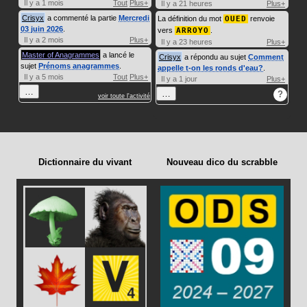
Il y a 1 mois
Tout
Plus+
Il y a 21 heures
Plus+
Crisyx
a commenté la partie
Mercredi
La définition du mot
OUED
renvoie
03 juin 2026
.
vers
ARROYO
.
Il y a 2 mois
Plus+
Il y a 23 heures
Plus+
Master of Anagrammes
a lancé le
Crisyx
a répondu au sujet
Comment
sujet
Prénoms anagrammes
.
appelle t-on les ronds d'eau?
.
Il y a 5 mois
Tout
Plus+
Il y a 1 jour
Plus+
…
…
?
voir toute l'activité
Dictionnaire du vivant
Nouveau dico du scrabble