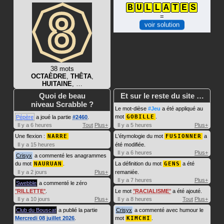
B
U
L
L
A
T
E
S
=
voir solution
38 mots
OCTAÈDRE
,
THÊTA
,
HUITAINE
, …
Quoi de beau
Et sur le reste du site …
niveau Scrabble ?
Le mot-dièse
#Jeu
a été appliqué au
mot
GOBILLE
.
Pépère
a joué la partie
#2460
.
Il y a 6 heures
Tout
Plus+
Il y a 5 heures
Plus+
Une flexion :
NARRE
L'étymologie du mot
FUSIONNER
a
Il y a 15 heures
été modifiée.
Il y a 6 heures
Plus+
Crisyx
a commenté les anagrammes
du mot
NAURUAN
.
La définition du mot
GENS
a été
Il y a 2 jours
Plus+
remaniée.
Il y a 7 heures
Plus+
Swebble
a commenté le zéro
RILLETTE
.
Le mot
RACIALISME
a été ajouté.
Il y a 10 jours
Plus+
Il y a 8 heures
Tout
Plus+
Club du Bouscat
a publié la partie
Crisyx
a commenté avec humour le
Mercredi 08 juillet 2026
.
mot
KIMCHI
.