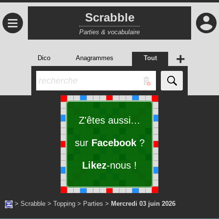
Scrabble
≡
Parties & vocabulaire
+
Dico
Anagrammes
Tout
Z'êtes aussi…
sur
Facebook
?
Likez
-nous !
>
Scrabble
>
Topping
>
Parties
>
Mercredi 03 juin 2026