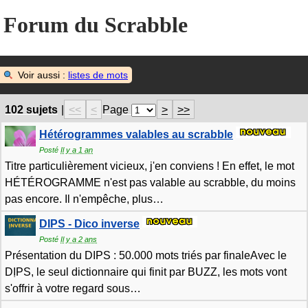
Forum du Scrabble
Voir aussi :
listes de mots
102 sujets
|
<<
<
Page
>
>>
Hétérogrammes valables au scrabble
Posté
Il y a 1 an
Titre particulièrement vicieux, j'en conviens ! En effet, le mot
HÉTÉROGRAMME n'est pas valable au scrabble, du moins
pas encore. Il n'empêche, plus
…
DIPS - Dico inverse
Posté
Il y a 2 ans
Présentation du DIPS : 50.000 mots triés par finaleAvec le
DỊPS, le seul dictionnaire qui finit par BUZZ, les mots vont
s'offrir à votre regard sous
…