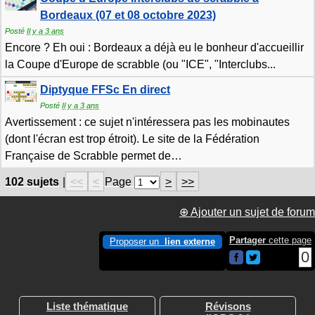
Bordeaux (07 et 08 octobre 2023)
Posté
Il y a 3 ans
Encore ? Eh oui : Bordeaux a déjà eu le bonheur d'accueillir
la Coupe d'Europe de scrabble (ou "ICE", "Interclubs...
Diptyque FFSc En direct
Posté
Il y a 3 ans
Avertissement : ce sujet n'intéressera pas les mobinautes
(dont l'écran est trop étroit). Le site de la Fédération
Française de Scrabble permet de
…
102 sujets
|
<<
<
Page
>
>>
⊕
Ajouter un sujet de forum
Partager
cette page
Proposer un
lien externe
0
Liste thématique
Révisons