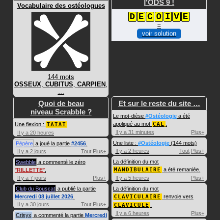
l'ODS 9 !
Vocabulaire des ostéologues
D
E
C
O
I
V
E
=
voir solution
144 mots
OSSEUX
,
CUBITUS
,
CARPIEN
,
…
Quoi de beau
Et sur le reste du site …
niveau Scrabble ?
Le mot-dièse
#Ostéologie
a été
appliqué au mot
CAL
.
Une flexion :
TATAT
Il y a 31 minutes
Plus+
Il y a 20 heures
Une liste :
#Ostéologie
(144 mots)
Pépère
a joué la partie
#2456
.
Il y a 2 heures
Tout
Plus+
Il y a 2 jours
Tout
Plus+
La définition du mot
Swebble
a commenté le zéro
MANDIBULAIRE
a été remaniée.
RILLETTE
.
Il y a 7 jours
Plus+
Il y a 5 heures
Plus+
Club du Bouscat
a publié la partie
La définition du mot
Mercredi 08 juillet 2026
.
CLAVICULAIRE
renvoie vers
Il y a 30 jours
Tout
Plus+
CLAVICULE
.
Il y a 6 heures
Plus+
Crisyx
a commenté la partie
Mercredi