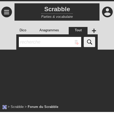
Scrabble
≡
Parties & vocabulaire
+
Dico
Anagrammes
Tout
>
Scrabble
>
Forum du Scrabble