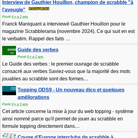
Interview de Gauthier Houillon, champion de scrabble "à
l'aveugle"
Posté
Il y a 2 ans
Franck Maniquant a interviewé Gauthier Houillon pour le
magazine Scrabblerama (novembre 2024). Ce qui suit en est
le verbatim. Rappel des faits
…
Guide des verbes
Posté
Il y a 2 ans
Le Guide des verbes : le premier ouvrage de scrabble
consacré aux verbes Saviez-vous que la majorité des mots
jouables au scrabble sont des formes
…
Topping ODS9 - Un nouveau dico et quelques
améliorations
Posté
Il y a 3 ans
Cet article concerne la mise à jour du web topping - système
ainsi nommé parce qu'il permet de jouer au scrabble en
formule topping directement dans
…
Coupe d'Europe interclubs de scrabble à