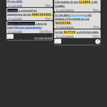
03 juin 2026
.
L'étymologie du mot
GLÉNER
a été
Il y a 2 mois
Plus+
modifiée.
Il y a 10 heures
Plus+
Swebble
a commenté les
anagrammes du mot
HANTAVIRUS
.
Le mot-dièse
#Acronyme
a été
Il y a 3 mois
Plus+
appliqué à l'étymologie du mot
VESPÉTRO
.
Master of Anagrammes
a lancé le
Il y a 11 heures
Plus+
sujet
Prénoms anagrammes
.
Il y a 4 mois
Tout
Plus+
Le mot
KIFFER
a un étymon arabe.
…
Il y a 11 heures
Plus+
voir toute l'activité
…
?