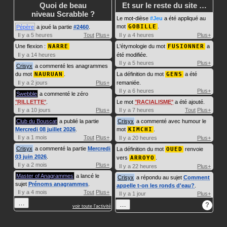
Quoi de beau
Et sur le reste du site …
niveau Scrabble ?
Le mot-dièse
#Jeu
a été appliqué au
mot
GOBILLE
.
Pépère
a joué la partie
#2460
.
Il y a 5 heures
Tout
Plus+
Il y a 4 heures
Plus+
Une flexion :
NARRE
L'étymologie du mot
FUSIONNER
a
Il y a 14 heures
été modifiée.
Il y a 5 heures
Plus+
Crisyx
a commenté les anagrammes
du mot
NAURUAN
.
La définition du mot
GENS
a été
Il y a 2 jours
Plus+
remaniée.
Il y a 6 heures
Plus+
Swebble
a commenté le zéro
RILLETTE
.
Le mot
RACIALISME
a été ajouté.
Il y a 10 jours
Plus+
Il y a 7 heures
Tout
Plus+
Club du Bouscat
a publié la partie
Crisyx
a commenté avec humour le
Mercredi 08 juillet 2026
.
mot
KIMCHI
.
Il y a 1 mois
Tout
Plus+
Il y a 20 heures
Plus+
Crisyx
a commenté la partie
Mercredi
La définition du mot
OUED
renvoie
03 juin 2026
.
vers
ARROYO
.
Il y a 2 mois
Plus+
Il y a 22 heures
Plus+
Master of Anagrammes
a lancé le
Crisyx
a répondu au sujet
Comment
sujet
Prénoms anagrammes
.
appelle t-on les ronds d'eau?
.
Il y a 4 mois
Tout
Plus+
Il y a 1 jour
Plus+
…
…
?
voir toute l'activité