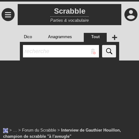
Scrabble
≡
Parties & vocabulaire
+
Dico
Anagrammes
Tout
> … >
Forum du Scrabble
>
Interview de Gauthier Houillon,
champion de scrabble "à l'aveugle"