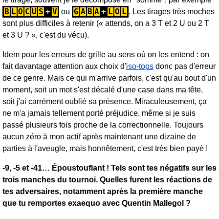
B
L
O
C
U
S
+
V
G
A
B
A
+
L
O
L
ou
. Les tirages très moches
sont plus difficiles à retenir (« attends, on a 3 T et 2 U ou 2 T
et 3 U ? », c'est du vécu).
Idem pour les erreurs de grille au sens où on les entend : on
fait davantage attention aux choix d'
iso-tops
donc pas d'erreur
de ce genre. Mais ce qui m'arrive parfois, c'est qu'au bout d'un
moment, soit un mot s'est décalé d'une case dans ma tête,
soit j'ai carrément oublié sa présence. Miraculeusement, ça
ne m'a jamais tellement porté préjudice, même si je suis
passé plusieurs fois proche de la correctionnelle. Toujours
aucun zéro à mon actif après maintenant une dizaine de
parties à l'aveugle, mais honnêtement, c'est très bien payé !
-9, -5 et -41… Époustouflant ! Tels sont tes négatifs sur les
trois manches du tournoi. Quelles furent les réactions de
tes adversaires, notamment après la première manche
que tu remportes exaequo avec Quentin Mallegol ?