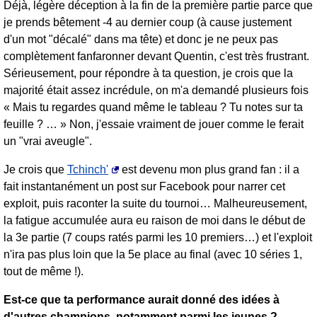
Déjà, légère déception à la fin de la première partie parce que
je prends bêtement -4 au dernier coup (à cause justement
d'un mot "décalé" dans ma tête) et donc je ne peux pas
complètement fanfaronner devant Quentin, c'est très frustrant.
Sérieusement, pour répondre à ta question, je crois que la
majorité était assez incrédule, on m'a demandé plusieurs fois
« Mais tu regardes quand même le tableau ? Tu notes sur ta
feuille ? … » Non, j'essaie vraiment de jouer comme le ferait
un "vrai aveugle".
Je crois que
Tchinch'
est devenu mon plus grand fan : il a
fait instantanément un post sur Facebook pour narrer cet
exploit, puis raconter la suite du tournoi… Malheureusement,
la fatigue accumulée aura eu raison de moi dans le début de
la 3e partie (7 coups ratés parmi les 10 premiers…) et l'exploit
n'ira pas plus loin que la 5e place au final (avec 10 séries 1,
tout de même !).
Est-ce que ta performance aurait donné des idées à
d'autres champions, notamment parmi les jeunes ?