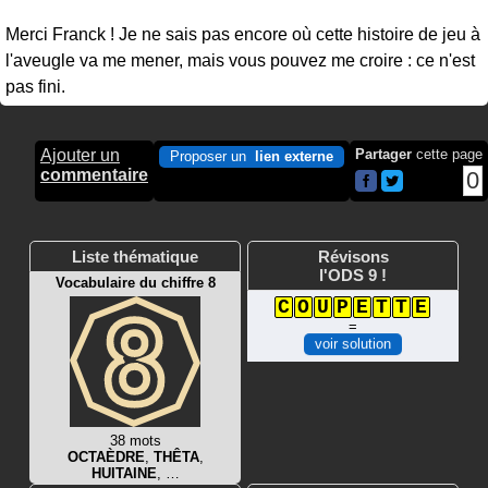
Merci Franck ! Je ne sais pas encore où cette histoire de jeu à
l'aveugle va me mener, mais vous pouvez me croire : ce n'est
pas fini.
Ajouter un
Partager
cette page
Proposer un
lien externe
commentaire
0
Liste thématique
Révisons
l'ODS 9 !
Vocabulaire du chiffre 8
C
O
U
P
E
T
T
E
=
voir solution
38 mots
OCTAÈDRE
,
THÊTA
,
HUITAINE
, …