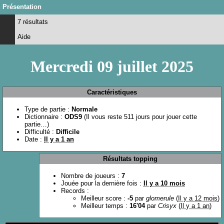
Présentation
7 résultats
Aide
Mercredi 09 juillet 2025
Caractéristiques
Type de partie :
Normale
Dictionnaire :
ODS9
(Il vous reste 511 jours pour jouer cette
partie…)
Difficulté :
Difficile
Date :
Il y a 1 an
Résultats topping
Nombre de joueurs :
7
Jouée pour la dernière fois :
Il y a 10 mois
Records :
Meilleur score :
-5
par
glomerule
(
Il y a 12 mois
)
Meilleur temps :
16'04
par
Crisyx
(
Il y a 1 an
)