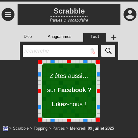
Scrabble
≡
Parties & vocabulaire
+
Dico
Anagrammes
Tout
Z'êtes aussi…
sur
Facebook
?
Likez
-nous !
>
Scrabble
>
Topping
>
Parties
>
Mercredi 09 juillet 2025