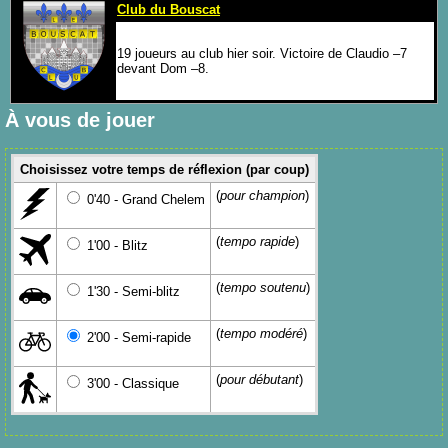
Club du Bouscat
19 joueurs au club hier soir. Victoire de Claudio –7
devant Dom –8.
À vous de jouer
Choisissez votre temps de réflexion (par coup)
(
pour champion
)
0'40 - Grand Chelem
(
tempo rapide
)
1'00 - Blitz
(
tempo soutenu
)
1'30 - Semi-blitz
(
tempo modéré
)
2'00 - Semi-rapide
(
pour débutant
)
3'00 - Classique