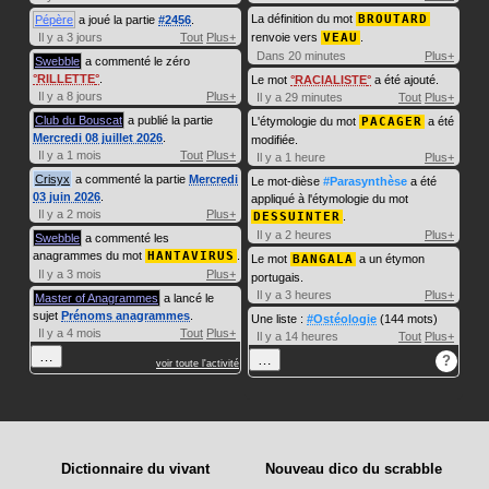
La définition du mot
BROUTARD
Pépère
a joué la partie
#2456
.
Il y a 3 jours
Tout
Plus+
renvoie vers
VEAU
.
Dans 20 minutes
Plus+
Swebble
a commenté le zéro
RILLETTE
.
Le mot
RACIALISTE
a été ajouté.
Il y a 8 jours
Plus+
Il y a 29 minutes
Tout
Plus+
Club du Bouscat
a publié la partie
L'étymologie du mot
PACAGER
a été
Mercredi 08 juillet 2026
.
modifiée.
Il y a 1 mois
Tout
Plus+
Il y a 1 heure
Plus+
Crisyx
a commenté la partie
Mercredi
Le mot-dièse
#Parasynthèse
a été
03 juin 2026
.
appliqué à l'étymologie du mot
Il y a 2 mois
Plus+
DESSUINTER
.
Il y a 2 heures
Plus+
Swebble
a commenté les
anagrammes du mot
HANTAVIRUS
.
Le mot
BANGALA
a un étymon
Il y a 3 mois
Plus+
portugais.
Il y a 3 heures
Plus+
Master of Anagrammes
a lancé le
sujet
Prénoms anagrammes
.
Une liste :
#Ostéologie
(144 mots)
Il y a 4 mois
Tout
Plus+
Il y a 14 heures
Tout
Plus+
…
…
?
voir toute l'activité
Dictionnaire du vivant
Nouveau dico du scrabble