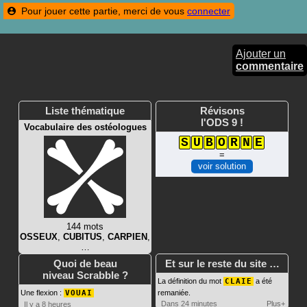
Pour jouer cette partie, merci de vous
connecter
Ajouter un
commentaire
Liste thématique
Révisons
l'ODS 9 !
Vocabulaire des ostéologues
S
U
B
O
R
N
E
=
voir solution
144 mots
OSSEUX
,
CUBITUS
,
CARPIEN
,
…
Quoi de beau
Et sur le reste du site …
niveau Scrabble ?
La définition du mot
CLAIE
a été
Une flexion :
VOUAI
remaniée.
Dans 24 minutes
Plus+
Il y a 8 heures