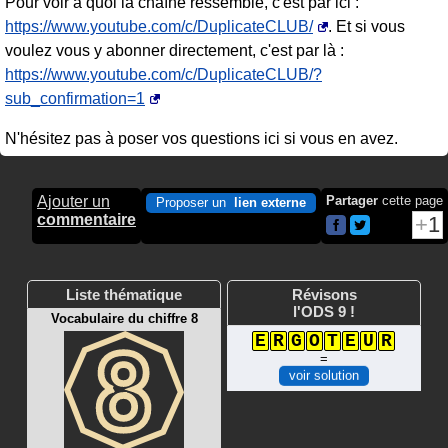
Pour voir à quoi la chaîne ressemble, c'est par ici :
https://www.youtube.com/c/DuplicateCLUB/
. Et si vous
voulez vous y abonner directement, c'est par là :
https://www.youtube.com/c/DuplicateCLUB/?
sub_confirmation=1
N'hésitez pas à poser vos questions ici si vous en avez.
Ajouter un
Partager
cette page
Proposer un
lien externe
commentaire
1
Liste thématique
Révisons
l'ODS 9 !
Vocabulaire du chiffre 8
E
R
G
O
T
E
U
R
=
voir solution