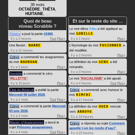
38 mots
OCTAÈDRE
,
THÊTA
,
HUITAINE
, …
Quoi de beau
Et sur le reste du site …
niveau Scrabble ?
Le mot-dièse
#Jeu
a été appliqué au
mot
GOBILLE
.
Pépère
a joué la partie
#2460
.
Il y a 2 heures
Tout
Plus+
Il y a 1 heure
Plus+
Une flexion :
NARRE
L'étymologie du mot
FUSIONNER
a
Il y a 11 heures
été modifiée.
Il y a 2 heures
Plus+
Crisyx
a commenté les anagrammes
du mot
NAURUAN
.
La définition du mot
GENS
a été
Il y a 2 jours
Plus+
remaniée.
Il y a 3 heures
Plus+
Swebble
a commenté le zéro
RILLETTE
.
Le mot
RACIALISME
a été ajouté.
Il y a 10 jours
Plus+
Il y a 4 heures
Tout
Plus+
Club du Bouscat
a publié la partie
Crisyx
a commenté avec humour le
Mercredi 08 juillet 2026
.
mot
KIMCHI
.
Il y a 1 mois
Tout
Plus+
Il y a 17 heures
Plus+
Crisyx
a commenté la partie
Mercredi
La définition du mot
OUED
renvoie
03 juin 2026
.
vers
ARROYO
.
Il y a 2 mois
Plus+
Il y a 19 heures
Plus+
Master of Anagrammes
a lancé le
Crisyx
a répondu au sujet
Comment
sujet
Prénoms anagrammes
.
appelle t-on les ronds d'eau?
.
Il y a 4 mois
Tout
Plus+
Il y a 23 heures
Plus+