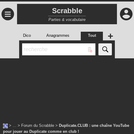
Scrabble
≡
Parties & vocabulaire
+
Dico
Anagrammes
Tout
> … >
Forum du Scrabble
>
Duplicate.CLUB : une chaîne YouTube
pour jouer au Duplicate comme en club !