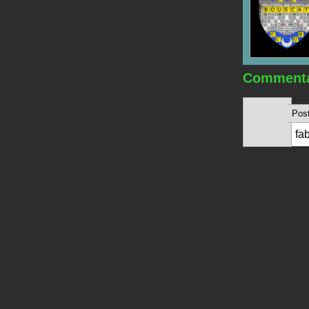
Commenta
Post
fa