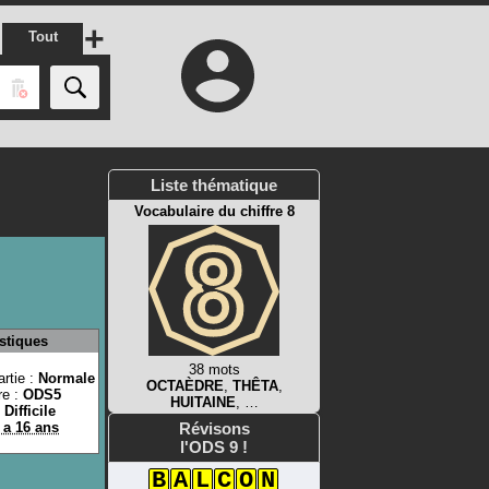
+
Tout
Liste thématique
Vocabulaire du chiffre 8
istiques
38 mots
rtie :
Normale
OCTAÈDRE
,
THÊTA
,
re :
ODS5
HUITAINE
, …
:
Difficile
y a 16 ans
Révisons
l'ODS 9 !
B
A
L
C
O
N