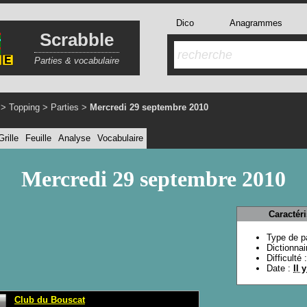
Dico
Anagrammes
Scrabble
Parties & vocabulaire
>
Topping
>
Parties
>
Mercredi 29 septembre 2010
Grille
Feuille
Analyse
Vocabulaire
Mercredi 29 septembre 2010
Caractér
Type de pa
Dictionnai
Difficulté 
Date :
Il 
Club du Bouscat