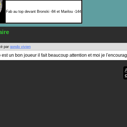
Fab au top devant Bronski -84 et Marilou -144
ire
é par
gondo vivien
b est un bon joueur il fait beaucoup attention et moi je l'encoura
A