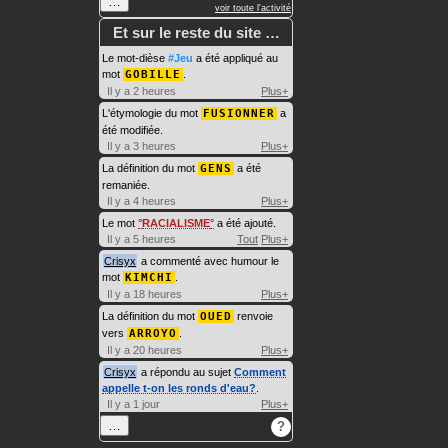
…
voir toute l'activité
Et sur le reste du site …
Le mot-dièse
#Jeu
a été appliqué au
mot
GOBILLE
.
Il y a 2 heures
Plus+
L'étymologie du mot
FUSIONNER
a
été modifiée.
Il y a 3 heures
Plus+
La définition du mot
GENS
a été
remaniée.
Il y a 4 heures
Plus+
Le mot
RACIALISME
a été ajouté.
Il y a 5 heures
Tout
Plus+
Crisyx
a commenté avec humour le
mot
KIMCHI
.
Il y a 18 heures
Plus+
La définition du mot
OUED
renvoie
vers
ARROYO
.
Il y a 20 heures
Plus+
Crisyx
a répondu au sujet
Comment
appelle t-on les ronds d'eau?
.
Il y a 1 jour
Plus+
…
?