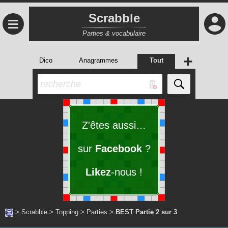
Scrabble
≡
Parties & vocabulaire
+
Dico
Anagrammes
Tout
Z'êtes aussi…
sur
Facebook
?
Likez
-nous !
>
Scrabble
>
Topping
>
Parties
>
BEST Partie 2 sur 3