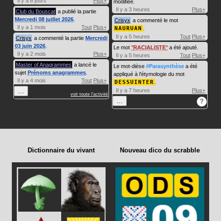
Il y a 8 jours
Plus+
modifiée.
Il y a 3 heures
Plus+
Club du Bouscat
a publié la partie
Mercredi 08 juillet 2026
.
Crisyx
a commenté le mot
Il y a 1 mois
Tout
Plus+
NAURUAN
.
Il y a 5 heures
Tout
Plus+
Crisyx
a commenté la partie
Mercredi
03 juin 2026
.
Le mot
RACIALISTE
a été ajouté.
Il y a 2 mois
Plus+
Il y a 5 heures
Tout
Plus+
Master of Anagrammes
a lancé le
Le mot-dièse
#Parasynthèse
a été
sujet
Prénoms anagrammes
.
appliqué à l'étymologie du mot
Il y a 4 mois
Tout
Plus+
DESSUINTER
.
…
Il y a 7 heures
Plus+
voir toute l'activité
…
?
Dictionnaire du vivant
Nouveau dico du scrabble