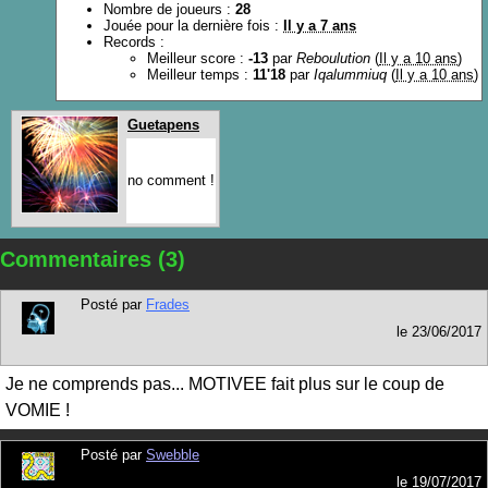
Nombre de joueurs :
28
Jouée pour la dernière fois :
Il y a 7 ans
Records :
Meilleur score :
-13
par
Reboulution
(
Il y a 10 ans
)
Meilleur temps :
11'18
par
Iqalummiuq
(
Il y a 10 ans
)
Guetapens
no comment !
Commentaires (3)
Posté par
Frades
le
23/06/2017
Je ne comprends pas... MOTIVEE fait plus sur le coup de
VOMIE !
Posté par
Swebble
le
19/07/2017