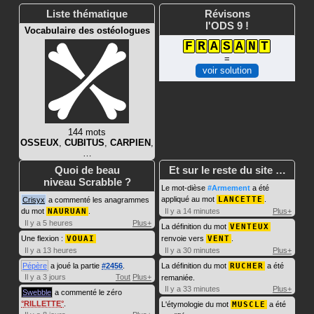
Liste thématique
Révisons
l'ODS 9 !
Vocabulaire des ostéologues
F
R
A
S
A
N
T
=
voir solution
144 mots
OSSEUX
,
CUBITUS
,
CARPIEN
,
…
Quoi de beau
Et sur le reste du site …
niveau Scrabble ?
Le mot-dièse
#Armement
a été
appliqué au mot
LANCETTE
.
Crisyx
a commenté les anagrammes
du mot
NAURUAN
.
Il y a 14 minutes
Plus+
Il y a 5 heures
Plus+
La définition du mot
VENTEUX
Une flexion :
VOUAI
renvoie vers
VENT
.
Il y a 13 heures
Il y a 30 minutes
Plus+
Pépère
a joué la partie
#2456
.
La définition du mot
RUCHER
a été
Il y a 3 jours
Tout
Plus+
remaniée.
Il y a 33 minutes
Plus+
Swebble
a commenté le zéro
RILLETTE
.
L'étymologie du mot
MUSCLE
a été