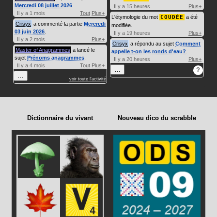
Mercredi 08 juillet 2026
.
Il y a 15 heures
Plus+
Il y a 1 mois
Tout
Plus+
L'étymologie du mot
COUDÉE
a été
Crisyx
a commenté la partie
Mercredi
modifiée.
03 juin 2026
.
Il y a 19 heures
Plus+
Il y a 2 mois
Plus+
Crisyx
a répondu au sujet
Comment
Master of Anagrammes
a lancé le
appelle t-on les ronds d'eau?
.
sujet
Prénoms anagrammes
.
Il y a 20 heures
Plus+
Il y a 4 mois
Tout
Plus+
…
?
…
voir toute l'activité
Dictionnaire du vivant
Nouveau dico du scrabble