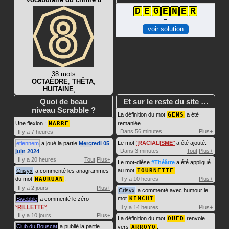
D
E
G
E
N
E
R
=
voir solution
38 mots
OCTAÈDRE
,
THÊTA
,
HUITAINE
, …
Quoi de beau
Et sur le reste du site …
niveau Scrabble ?
La définition du mot
GENS
a été
Une flexion :
NARRE
remaniée.
Dans 56 minutes
Plus+
Il y a 7 heures
Le mot
RACIALISME
a été ajouté.
etiennem
a joué la partie
Mercredi 05
Dans 3 minutes
Tout
Plus+
juin 2024
.
Il y a 20 heures
Tout
Plus+
Le mot-dièse
#Théâtre
a été appliqué
au mot
TOURNETTE
.
Crisyx
a commenté les anagrammes
du mot
NAURUAN
.
Il y a 10 heures
Plus+
Il y a 2 jours
Plus+
Crisyx
a commenté avec humour le
mot
KIMCHI
.
Swebble
a commenté le zéro
RILLETTE
.
Il y a 14 heures
Plus+
Il y a 10 jours
Plus+
La définition du mot
OUED
renvoie
Club du Bouscat
a publié la partie
vers
ARROYO
.