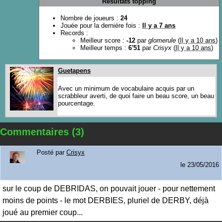
Résultats topping
Nombre de joueurs :
24
Jouée pour la dernière fois :
Il y a 7 ans
Records :
Meilleur score :
-12
par
glomerule
(
Il y a 10 ans
)
Meilleur temps :
6'51
par
Crisyx
(
Il y a 10 ans
)
Guetapens
Avec un minimum de vocabulaire acquis par un
scrabbleur averti, de quoi faire un beau score, un beau
pourcentage.
Commentaires (3)
Posté par
Crisyx
le
23/05/2016
sur le coup de DEBRIDAS, on pouvait jouer - pour nettement
moins de points - le mot DERBIES, pluriel de DERBY, déjà
joué au premier coup...