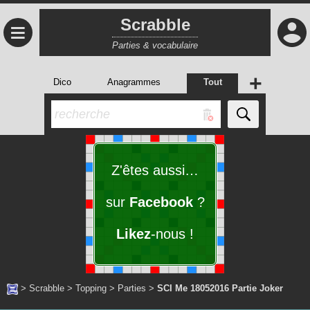
Scrabble
≡
Parties & vocabulaire
+
Dico
Anagrammes
Tout
Z'êtes aussi…
sur
Facebook
?
Likez
-nous !
>
Scrabble
>
Topping
>
Parties
>
SCI Me 18052016 Partie Joker