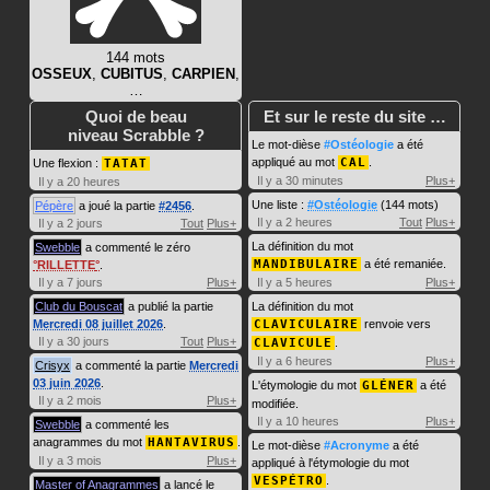
144 mots
OSSEUX
,
CUBITUS
,
CARPIEN
,
…
Quoi de beau
Et sur le reste du site …
niveau Scrabble ?
Le mot-dièse
#Ostéologie
a été
appliqué au mot
CAL
.
Une flexion :
TATAT
Il y a 30 minutes
Plus+
Il y a 20 heures
Une liste :
#Ostéologie
(144 mots)
Pépère
a joué la partie
#2456
.
Il y a 2 heures
Tout
Plus+
Il y a 2 jours
Tout
Plus+
La définition du mot
Swebble
a commenté le zéro
MANDIBULAIRE
a été remaniée.
RILLETTE
.
Il y a 7 jours
Plus+
Il y a 5 heures
Plus+
Club du Bouscat
a publié la partie
La définition du mot
Mercredi 08 juillet 2026
.
CLAVICULAIRE
renvoie vers
Il y a 30 jours
Tout
Plus+
CLAVICULE
.
Il y a 6 heures
Plus+
Crisyx
a commenté la partie
Mercredi
03 juin 2026
.
L'étymologie du mot
GLÉNER
a été
Il y a 2 mois
Plus+
modifiée.
Il y a 10 heures
Plus+
Swebble
a commenté les
anagrammes du mot
HANTAVIRUS
.
Le mot-dièse
#Acronyme
a été
Il y a 3 mois
Plus+
appliqué à l'étymologie du mot
VESPÉTRO
.
Master of Anagrammes
a lancé le