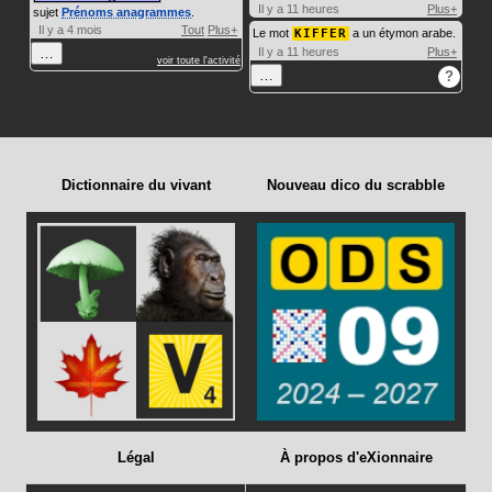
Il y a 11 heures
Plus+
sujet
Prénoms anagrammes
.
Il y a 4 mois
Tout
Plus+
Le mot
KIFFER
a un étymon arabe.
…
Il y a 11 heures
Plus+
voir toute l'activité
…
?
Dictionnaire du vivant
Nouveau dico du scrabble
Légal
À propos d'eXionnaire