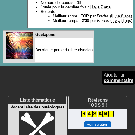
Nombre de joueurs :
18
Jouée pour la dernière fois :
Il y a 7 ans
Records :
Meilleur score :
TOP
par
Frades
(
Il y a 8 ans
)
Meilleur temps :
2'39
par
Frades
(
Il y a 8 ans
)
Guetapens
Deuxième partie du titre alsacien
Ajouter un
commentaire
Liste thématique
Révisons
l'ODS 9 !
Vocabulaire des ostéologues
R
A
S
A
N
T
=
voir solution