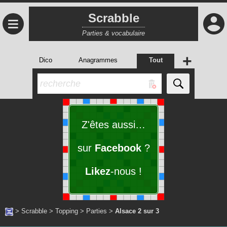
Scrabble
≡
Parties & vocabulaire
+
Dico
Anagrammes
Tout
Z'êtes aussi…
sur
Facebook
?
Likez
-nous !
>
Scrabble
>
Topping
>
Parties
>
Alsace 2 sur 3