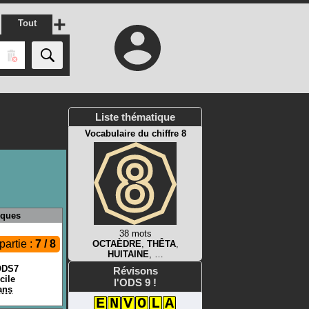
+
Tout
Liste thématique
Vocabulaire du chiffre 8
iques
38 mots
partie :
7 / 8
OCTAÈDRE
,
THÊTA
,
HUITAINE
, …
ODS7
Révisons
icile
l'ODS 9 !
 ans
E
N
V
O
L
A