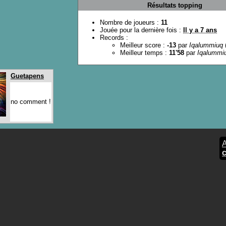
Résultats topping
Nombre de joueurs :
11
Jouée pour la dernière fois :
Il y a 7 ans
Records :
Meilleur score :
-13
par
Iqalummiuq
Meilleur temps :
11'58
par
Iqalummi
Guetapens
no comment !
A