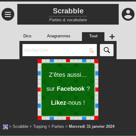
Scrabble
≡
Parties & vocabulaire
+
Dico
Anagrammes
Tout
Z'êtes aussi…
sur
Facebook
?
Likez
-nous !
>
Scrabble
>
Topping
>
Parties
>
Mercredi 31 janvier 2024