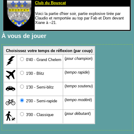
Club du Bouscat
Voici la partie d'hier soir, partie explosive tirée par
Claudio et remportée au top par Fab et Dom devant
Xiane à –21.
À vous de jouer
Choisissez votre temps de réflexion (par coup)
(
pour champion
)
0'40 - Grand Chelem
(
tempo rapide
)
1'00 - Blitz
(
tempo soutenu
)
1'30 - Semi-blitz
(
tempo modéré
)
2'00 - Semi-rapide
(
pour débutant
)
3'00 - Classique