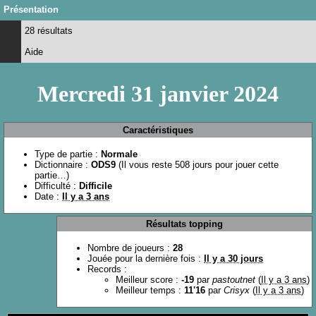
Présentation
28 résultats
Aide
Mercredi 31 janvier 2024
Caractéristiques
Type de partie :
Normale
Dictionnaire :
ODS9
(Il vous reste 508 jours pour jouer cette
partie…)
Difficulté :
Difficile
Date :
Il y a 3 ans
Résultats topping
Nombre de joueurs :
28
Jouée pour la dernière fois :
Il y a 30 jours
Records :
Meilleur score :
-19
par
pastoutnet
(
Il y a 3 ans
)
Meilleur temps :
11'16
par
Crisyx
(
Il y a 3 ans
)