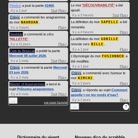
Le mot
DÉCOUVRABILITÉ
a été
Pépère
a joué la partie
#2460
.
ajouté.
Il y a 1 jour
Tout
Plus+
Il y a 3 heures
Tout
Plus+
Crisyx
a commenté les anagrammes
La définition du mot
SAPELLI
a été
du mot
NAURUAN
.
remaniée.
Il y a 3 jours
Plus+
Il y a 4 heures
Plus+
Swebble
a commenté le zéro
La définition du mot
GOBILLE
RILLETTE
.
Il y a 11 jours
Plus+
renvoie vers
BILLE
.
Il y a 1 jour
Plus+
Club du Bouscat
a publié la partie
Mercredi 08 juillet 2026
.
L'étymologie du mot
FUSIONNER
a
Il y a 1 mois
Tout
Plus+
été modifiée.
Il y a 1 jour
Plus+
Crisyx
a commenté la partie
Mercredi
03 juin 2026
.
Crisyx
a commenté avec humour le
Il y a 2 mois
Plus+
mot
KIMCHI
.
Il y a 2 jours
Plus+
Master of Anagrammes
a lancé le
sujet
Prénoms anagrammes
.
Crisyx
a répondu au sujet
Comment
Il y a 5 mois
Tout
Plus+
appelle t-on les ronds d'eau?
.
Il y a 2 jours
Plus+
…
voir toute l'activité
…
?
Dictionnaire du vivant
Nouveau dico du scrabble