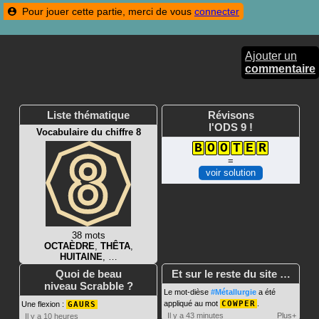
Pour jouer cette partie, merci de vous
connecter
Ajouter un
commentaire
Liste thématique
Révisons
l'ODS 9 !
Vocabulaire du chiffre 8
B
O
O
T
E
R
=
voir solution
38 mots
OCTAÈDRE
,
THÊTA
,
HUITAINE
, …
Quoi de beau
Et sur le reste du site …
niveau Scrabble ?
Le mot-dièse
#Métallurgie
a été
appliqué au mot
COWPER
.
Une flexion :
GAURS
Il y a 43 minutes
Plus+
Il y a 10 heures