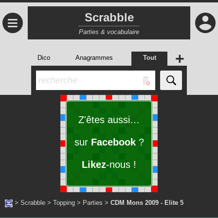
Scrabble
≡
Parties & vocabulaire
+
Dico
Anagrammes
Tout
Z'êtes aussi…
sur
Facebook
?
Likez
-nous !
>
Scrabble
>
Topping
>
Parties
>
CDM Mons 2009 - Elite 5