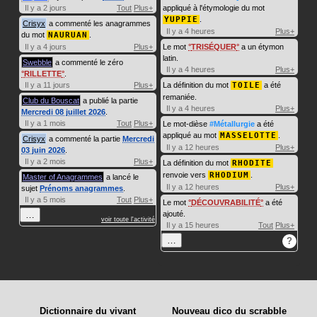
Il y a 2 jours
Tout
Plus+
appliqué à l'étymologie du mot
YUPPIE
.
Crisyx
a commenté les anagrammes
Il y a 4 heures
Plus+
du mot
NAURUAN
.
Il y a 4 jours
Plus+
Le mot
TRISÉQUER
a un étymon
latin.
Swebble
a commenté le zéro
Il y a 4 heures
Plus+
RILLETTE
.
Il y a 11 jours
Plus+
La définition du mot
TOILE
a été
remaniée.
Club du Bouscat
a publié la partie
Il y a 4 heures
Plus+
Mercredi 08 juillet 2026
.
Il y a 1 mois
Tout
Plus+
Le mot-dièse
#Métallurgie
a été
appliqué au mot
MASSELOTTE
.
Crisyx
a commenté la partie
Mercredi
Il y a 12 heures
Plus+
03 juin 2026
.
Il y a 2 mois
Plus+
La définition du mot
RHODITE
renvoie vers
RHODIUM
.
Master of Anagrammes
a lancé le
Il y a 12 heures
Plus+
sujet
Prénoms anagrammes
.
Il y a 5 mois
Tout
Plus+
Le mot
DÉCOUVRABILITÉ
a été
…
ajouté.
voir toute l'activité
Il y a 15 heures
Tout
Plus+
…
?
Dictionnaire du vivant
Nouveau dico du scrabble