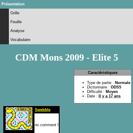
Présentation
Grille
Feuille
Analyse
Vocabulaire
CDM Mons 2009 - Elite 5
Caractéristiques
Type de partie :
Normale
Dictionnaire :
ODS5
Difficulté :
Moyen
Date :
Il y a 17 ans
Swebble
no comment !