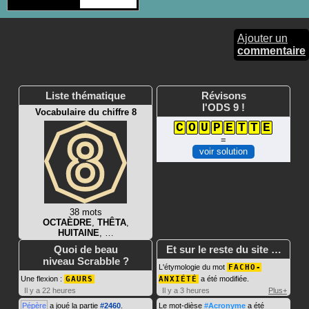
Ajouter un
commentaire
Liste thématique
Révisons
l'ODS 9 !
Vocabulaire du chiffre 8
C
O
U
P
E
T
T
E
=
voir solution
38 mots
OCTAÈDRE
,
THÊTA
,
HUITAINE
, …
Quoi de beau
Et sur le reste du site …
niveau Scrabble ?
L'étymologie du mot
FACHO-
Une flexion :
GAURS
ANXIÉTÉ
a été modifiée.
Il y a 22 heures
Il y a 3 heures
Plus+
Pépère
a joué la partie
#2460
.
Le mot-dièse
#Acronyme
a été