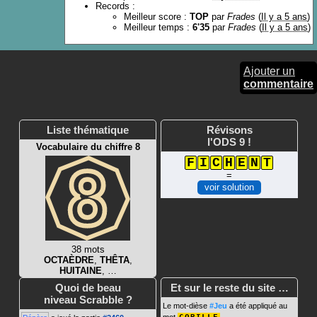
Records :
Meilleur score :
TOP
par
Frades
(
Il y a 5 ans
)
Meilleur temps :
6'35
par
Frades
(
Il y a 5 ans
)
Ajouter un
commentaire
Liste thématique
Révisons
l'ODS 9 !
Vocabulaire du chiffre 8
F
I
C
H
E
N
T
=
voir solution
38 mots
OCTAÈDRE
,
THÊTA
,
HUITAINE
, …
Quoi de beau
Et sur le reste du site …
niveau Scrabble ?
Le mot-dièse
#Jeu
a été appliqué au
mot
.