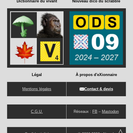
Dictionnaire du vivant
Nouveau dico du scrabble
Légal
À propos d'eXionnaire
Mentions légales
Contact & devis
C.G.U.
Réseaux :
FB
–
Mastodon