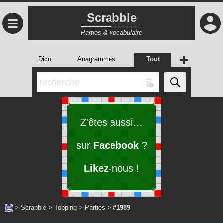
Scrabble
≡
Parties & vocabulaire
+
Dico
Anagrammes
Tout
Z'êtes aussi…
sur
Facebook
?
Likez
-nous !
>
Scrabble
>
Topping
>
Parties
>
#1989