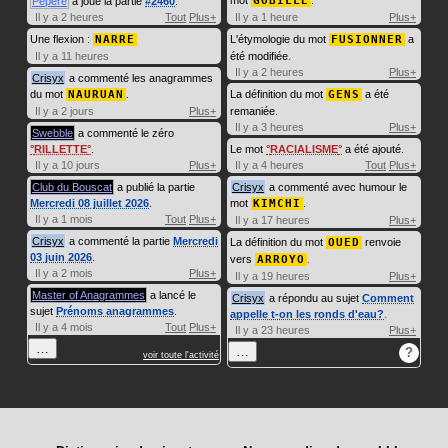
GOBILLE
Pépère
a joué la partie
#2460
.
Il y a 2 heures
Tout
Plus+
Il y a 1 heure
Plus+
Une flexion :
NARRE
L'étymologie du mot
FUSIONNER
a
Il y a 11 heures
été modifiée.
Il y a 2 heures
Plus+
Crisyx
a commenté les anagrammes
du mot
NAURUAN
.
La définition du mot
GENS
a été
Il y a 2 jours
Plus+
remaniée.
Il y a 3 heures
Plus+
Swebble
a commenté le zéro
RILLETTE
.
Le mot
RACIALISME
a été ajouté.
Il y a 10 jours
Plus+
Il y a 4 heures
Tout
Plus+
Club du Bouscat
a publié la partie
Crisyx
a commenté avec humour le
Mercredi 08 juillet 2026
.
mot
KIMCHI
.
Il y a 1 mois
Tout
Plus+
Il y a 17 heures
Plus+
Crisyx
a commenté la partie
Mercredi
La définition du mot
OUED
renvoie
03 juin 2026
.
vers
ARROYO
.
Il y a 2 mois
Plus+
Il y a 19 heures
Plus+
Master of Anagrammes
a lancé le
Crisyx
a répondu au sujet
Comment
sujet
Prénoms anagrammes
.
appelle t-on les ronds d'eau?
.
Il y a 4 mois
Tout
Plus+
Il y a 23 heures
Plus+
…
…
?
voir toute l'activité