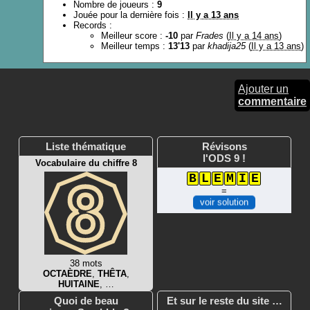
Nombre de joueurs :
9
Jouée pour la dernière fois :
Il y a 13 ans
Records :
Meilleur score :
-10
par
Frades
(
Il y a 14 ans
)
Meilleur temps :
13'13
par
khadija25
(
Il y a 13 ans
)
Ajouter un
commentaire
Liste thématique
Révisons
l'ODS 9 !
Vocabulaire du chiffre 8
B
L
E
M
I
E
=
voir solution
38 mots
OCTAÈDRE
,
THÊTA
,
HUITAINE
, …
Quoi de beau
Et sur le reste du site …