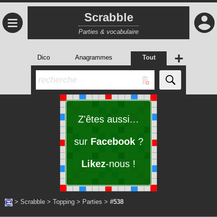
Scrabble
≡
Parties & vocabulaire
+
Dico
Anagrammes
Tout
Z'êtes aussi…
sur
Facebook
?
Likez
-nous !
>
Scrabble
>
Topping
>
Parties
>
#538