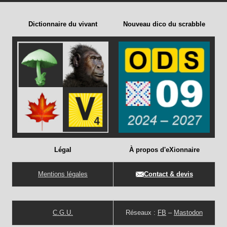
Dictionnaire du vivant
Nouveau dico du scrabble
Légal
À propos d'eXionnaire
Mentions légales
Contact & devis
C.G.U.
Réseaux :
FB
–
Mastodon