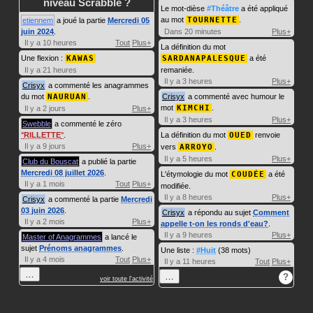
niveau Scrabble ?
Le mot-dièse
#Théâtre
a été appliqué
au mot
TOURNETTE
.
etiennem
a joué la partie
Mercredi 05
juin 2024
.
Dans 20 minutes
Plus+
Il y a 10 heures
Tout
Plus+
La définition du mot
Une flexion :
KAWAS
SARDANAPALESQUE
a été
Il y a 21 heures
remaniée.
Il y a 3 heures
Plus+
Crisyx
a commenté les anagrammes
du mot
NAURUAN
.
Crisyx
a commenté avec humour le
mot
KIMCHI
.
Il y a 2 jours
Plus+
Il y a 3 heures
Plus+
Swebble
a commenté le zéro
RILLETTE
.
La définition du mot
OUED
renvoie
Il y a 9 jours
Plus+
vers
ARROYO
.
Il y a 5 heures
Plus+
Club du Bouscat
a publié la partie
Mercredi 08 juillet 2026
.
L'étymologie du mot
COUDÉE
a été
Il y a 1 mois
Tout
Plus+
modifiée.
Il y a 8 heures
Plus+
Crisyx
a commenté la partie
Mercredi
03 juin 2026
.
Crisyx
a répondu au sujet
Comment
Il y a 2 mois
Plus+
appelle t-on les ronds d'eau?
.
Il y a 9 heures
Plus+
Master of Anagrammes
a lancé le
sujet
Prénoms anagrammes
.
Une liste :
#Huit
(38 mots)
Il y a 4 mois
Tout
Plus+
Il y a 11 heures
Tout
Plus+
…
…
?
voir toute l'activité