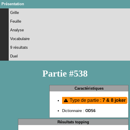
Présentation
Grille
Feuille
Analyse
Vocabulaire
9 résultats
Duel
Partie #538
Caractéristiques
Type de partie :
7 & 8 joker
Dictionnaire :
ODS6
Résultats topping