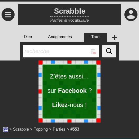
Scrabble
≡
Parties & vocabulaire
+
Dico
Anagrammes
Tout
Z'êtes aussi…
sur
Facebook
?
Likez
-nous !
>
Scrabble
>
Topping
>
Parties
>
#553