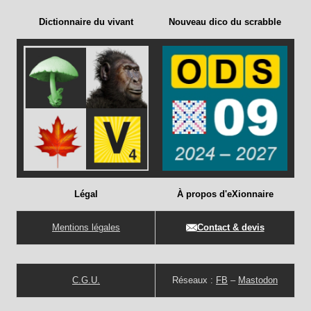
Dictionnaire du vivant
Nouveau dico du scrabble
Légal
À propos d'eXionnaire
Mentions légales
Contact & devis
C.G.U.
Réseaux :
FB
–
Mastodon