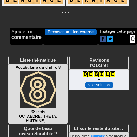
…
Ajouter un
Partager
cette page
Proposer un
lien externe
commentaire
0
Liste thématique
Révisons
l'ODS 9 !
Vocabulaire du chiffre 8
D
E
B
I
L
E
=
voir solution
38 mots
OCTAÈDRE
,
THÊTA
,
HUITAINE
, …
Quoi de beau
Et sur le reste du site …
niveau Scrabble ?
Le mot-dièse
#Militaire
a été appliqué