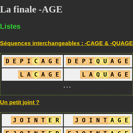
La finale -AGE
Listes
Séquences interchangeables : -CAGE & -QUAGE
D
E
P
I
C
A
G
E
D
E
P
I
Q
U
A
G
E
L
A
C
A
G
E
L
A
Q
U
A
G
E
…
Un petit joint ?
J
O
I
N
T
E
R
J
O
I
N
T
A
G
E