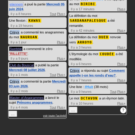
au mot
BIRIBI
.
etiennem
a joué la partie
Mercredi 05
juin 2024
.
Il y a 17 minutes
Plus+
Il y a 8 heures
Tout
Plus+
La définition du mot
Une flexion :
KAWAS
SARDANAPALESQUE
a été
Il y a 19 heures
remaniée.
Il y a 42 minutes
Plus+
Crisyx
a commenté les anagrammes
du mot
NAURUAN
.
La définition du mot
OUED
renvoie
Il y a 1 jour
Plus+
vers
ARROYO
.
Il y a 3 heures
Plus+
Swebble
a commenté le zéro
RILLETTE
.
L'étymologie du mot
COUDÉE
a été
Il y a 9 jours
Plus+
modifiée.
Il y a 6 heures
Plus+
Club du Bouscat
a publié la partie
Mercredi 08 juillet 2026
.
Crisyx
a répondu au sujet
Comment
Il y a 1 mois
Tout
Plus+
appelle t-on les ronds d'eau?
.
Il y a 7 heures
Plus+
Crisyx
a commenté la partie
Mercredi
03 juin 2026
.
Une liste :
#Huit
(38 mots)
Il y a 2 mois
Plus+
Il y a 9 heures
Tout
Plus+
Master of Anagrammes
a lancé le
Le mot
OCTAVON
a un étymon latin.
sujet
Prénoms anagrammes
.
Il y a 10 heures
Plus+
Il y a 4 mois
Tout
Plus+
…
?
…
voir toute l'activité