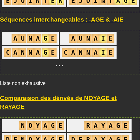
E
J
O
I
N
T
E
R
E
J
O
I
N
T
A
G
E
Séquences interchangeables : -AGE & -AIE
A
U
N
A
G
E
A
U
N
A
I
E
C
A
N
N
A
G
E
C
A
N
N
A
I
E
…
Liste non exhaustive
Comparaison des dérivés de NOYAGE et
RAYAGE
N
O
Y
A
G
E
R
A
Y
A
G
E
D
E
N
O
Y
A
G
E
D
E
R
A
Y
A
G
E