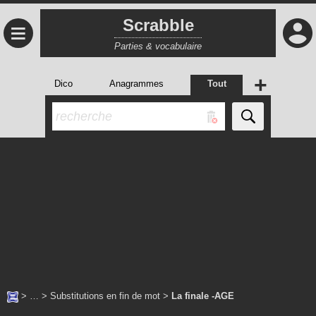
Scrabble
≡
Parties & vocabulaire
+
Dico
Anagrammes
Tout
> … >
Substitutions en fin de mot
>
La finale -AGE