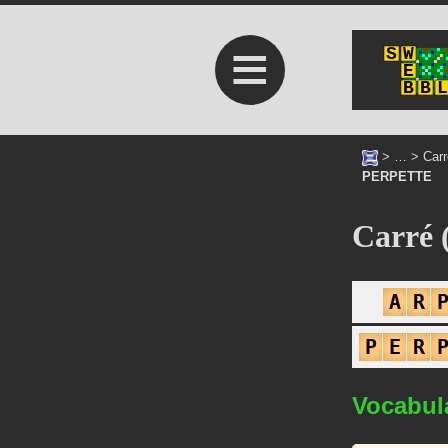
≡
> … >
Carr
PERPETTE
Carré 
A
R
P
E
R
Vocabul