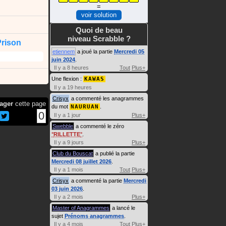
=
voir solution
Quoi de beau
niveau Scrabble ?
rison
etiennem
a joué la partie
Mercredi 05
juin 2024
.
Il y a 8 heures
Tout
Plus+
Une flexion :
KAWAS
Il y a 19 heures
Crisyx
a commenté les anagrammes
ager
cette page
du mot
NAURUAN
.
0
Il y a 1 jour
Plus+
Swebble
a commenté le zéro
RILLETTE
.
Il y a 9 jours
Plus+
Club du Bouscat
a publié la partie
Mercredi 08 juillet 2026
.
Il y a 1 mois
Tout
Plus+
Crisyx
a commenté la partie
Mercredi
03 juin 2026
.
Il y a 2 mois
Plus+
Master of Anagrammes
a lancé le
sujet
Prénoms anagrammes
.
Il y a 4 mois
Tout
Plus+