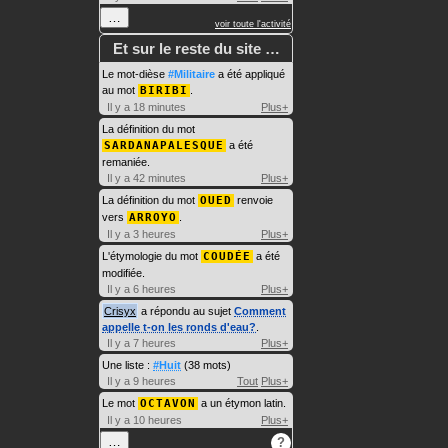
…
voir toute l'activité
Et sur le reste du site …
Le mot-dièse
#Militaire
a été appliqué
au mot
BIRIBI
.
Il y a 18 minutes
Plus+
La définition du mot
SARDANAPALESQUE
a été
remaniée.
Il y a 42 minutes
Plus+
La définition du mot
OUED
renvoie
vers
ARROYO
.
Il y a 3 heures
Plus+
L'étymologie du mot
COUDÉE
a été
modifiée.
Il y a 6 heures
Plus+
Crisyx
a répondu au sujet
Comment
appelle t-on les ronds d'eau?
.
Il y a 7 heures
Plus+
Une liste :
#Huit
(38 mots)
Il y a 9 heures
Tout
Plus+
Le mot
OCTAVON
a un étymon latin.
Il y a 10 heures
Plus+
…
?