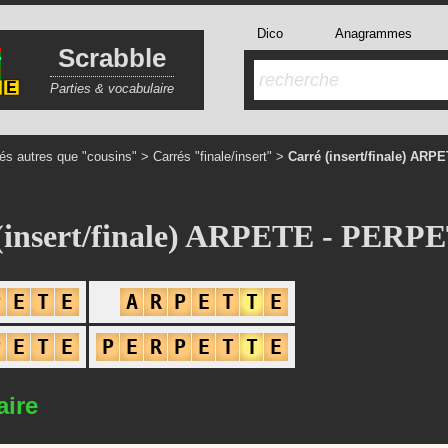
Dico
Anagrammes
Scrabble
Parties & vocabulaire
és autres que "cousins"
>
Carrés "finale/insert"
>
Carré (insert/finale) ARPE
(insert/finale) ARPETE - PERP
P
E
T
E
A
R
P
E
T
T
E
P
E
T
E
P
E
R
P
E
T
T
E
aire