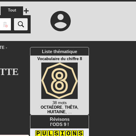
+
Tout
TE -
Liste thématique
Vocabulaire du chiffre 8
ETTE
38 mots
OCTAÈDRE
,
THÊTA
,
HUITAINE
, …
Révisons
l'ODS 9 !
P
U
L
S
I
O
N
S