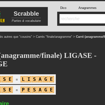
Dico
Anagrammes
Scrabble
Parties & vocabulaire
és autres que "cousins"
>
Carrés "finale/anagramme"
>
Carré (anagramme/f
(anagramme/finale) LIGASE -
GE
A
S
E
L
I
S
A
G
E
A
S
E
P
E
S
A
G
E
aire