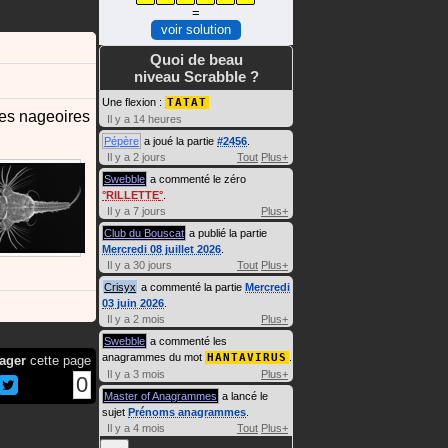
=
voir solution
Quoi de beau
niveau Scrabble ?
Une flexion :
TATAT
les nageoires
Il y a 14 heures
Pépère
a joué la partie
#2456
.
Il y a 2 jours
Tout
Plus+
Swebble
a commenté le zéro
RILLETTE
.
Il y a 7 jours
Plus+
Club du Bouscat
a publié la partie
Mercredi 08 juillet 2026
.
Il y a 30 jours
Tout
Plus+
Crisyx
a commenté la partie
Mercredi
03 juin 2026
.
Il y a 2 mois
Plus+
Swebble
a commenté les
anagrammes du mot
HANTAVIRUS
.
ager
cette page
Il y a 3 mois
Plus+
0
Master of Anagrammes
a lancé le
sujet
Prénoms anagrammes
.
Il y a 4 mois
Tout
Plus+