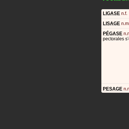
LIGASE
n.f.
LISAGE
n.m
PÉGASE
n.
pectorales s
PESAGE
n.