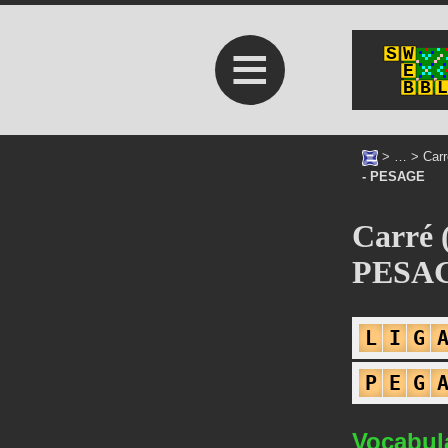
≡
> … >
Carr
- PESAGE
Carré 
PESA
L
I
G
P
E
G
Vocabul