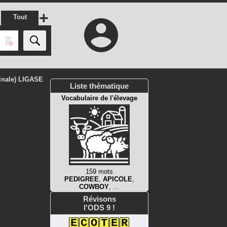
+
Tout
inale) LIGASE
Liste thématique
Vocabulaire de l'élevage
159 mots
PEDIGREE
,
APICOLE
,
COWBOY
, …
Révisons
l'ODS 9 !
E
C
O
T
E
R