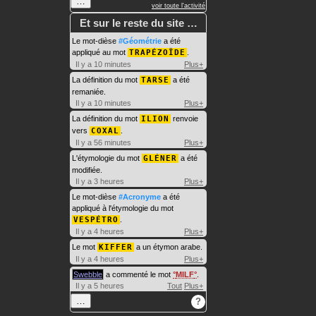
…
voir toute l'activité
Et sur le reste du site …
Le mot-dièse
#Géométrie
a été
appliqué au mot
TRAPÉZOÏDE
.
Il y a 10 minutes
Plus+
La définition du mot
TARSE
a été
remaniée.
Il y a 10 minutes
Plus+
La définition du mot
ILION
renvoie
vers
COXAL
.
Il y a 56 minutes
Plus+
L'étymologie du mot
GLÉNER
a été
modifiée.
Il y a 3 heures
Plus+
Le mot-dièse
#Acronyme
a été
appliqué à l'étymologie du mot
VESPÉTRO
.
Il y a 4 heures
Plus+
Le mot
KIFFER
a un étymon arabe.
Il y a 4 heures
Plus+
Swebble
a commenté le mot
MILF
.
Il y a 5 heures
Tout
Plus+
…
?