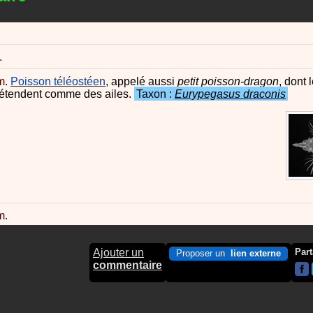
.
m.
Poisson téléostéen
, appelé aussi
petit poisson-dragon
, dont 
'étendent comme des ailes.
Taxon :
Eurypegasus draconis
m.
Ajouter un
Part
Proposer un
lien externe
commentaire