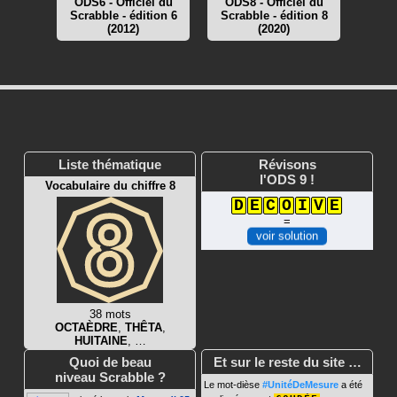
ODS6 - Officiel du
ODS8 - Officiel du
Scrabble - édition 6
Scrabble - édition 8
(2012)
(2020)
Liste thématique
Révisons
l'ODS 9 !
Vocabulaire du chiffre 8
D
E
C
O
I
V
E
=
voir solution
38 mots
OCTAÈDRE
,
THÊTA
,
HUITAINE
, …
Quoi de beau
Et sur le reste du site …
niveau Scrabble ?
Le mot-dièse
#UnitéDeMesure
a été