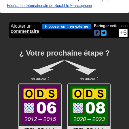
Fédération Internationale de Scrabble Francophone
Ajouter un
Partager
cette page
Proposer un
lien externe
commentaire
5
¿ Votre prochaine étape ?
un article ?
un article ?