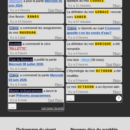
appliqué au mot
COUDÉE
.
etiennem
a joué la partie
Mercredi 05
juin 2024
.
Il y a 11 minutes
Plus+
Il y a 4 heures
Tout
Plus+
La définition du mot
GOBAGE
renvoie
Une flexion :
KAWAS
vers
GOBER
.
Il y a 14 heures
Il y a 57 minutes
Plus+
Crisyx
a commenté les anagrammes
Crisyx
a répondu au sujet
Comment
du mot
NAURUAN
.
appelle t-on les ronds d'eau?
.
Il y a 1 jour
Plus+
Il y a 3 heures
Plus+
Swebble
a commenté le zéro
La définition du mot
DORIQUE
a été
RILLETTE
.
remaniée.
Il y a 9 jours
Plus+
Il y a 4 heures
Plus+
Club du Bouscat
a publié la partie
Une liste :
#Huit
(38 mots)
Mercredi 08 juillet 2026
.
Il y a 5 heures
Tout
Plus+
Il y a 1 mois
Tout
Plus+
L'étymologie du mot
OCTODON
a été
Crisyx
a commenté la partie
Mercredi
modifiée.
03 juin 2026
.
Il y a 5 heures
Plus+
Il y a 2 mois
Plus+
Le mot
OCTAVON
a un étymon latin.
Master of Anagrammes
a lancé le
Il y a 6 heures
Plus+
sujet
Prénoms anagrammes
.
…
?
Il y a 4 mois
Tout
Plus+
…
voir toute l'activité
Dictionnaire du vivant
Nouveau dico du scrabble