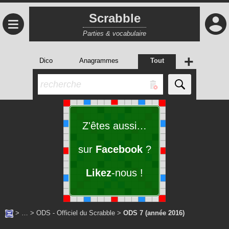
Scrabble
≡
Parties & vocabulaire
+
Dico
Anagrammes
Tout
Z'êtes aussi…
sur
Facebook
?
Likez
-nous !
> … >
ODS - Officiel du Scrabble
>
ODS 7 (année 2016)