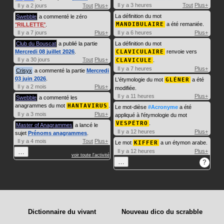
Il y a 3 heures
Tout
Plus+
Il y a 2 jours
Tout
Plus+
La définition du mot
Swebble
a commenté le zéro
MANDIBULAIRE
a été remaniée.
RILLETTE
.
Il y a 7 jours
Plus+
Il y a 6 heures
Plus+
Club du Bouscat
a publié la partie
La définition du mot
Mercredi 08 juillet 2026
.
CLAVICULAIRE
renvoie vers
Il y a 30 jours
Tout
Plus+
CLAVICULE
.
Il y a 7 heures
Plus+
Crisyx
a commenté la partie
Mercredi
03 juin 2026
.
L'étymologie du mot
GLÉNER
a été
Il y a 2 mois
Plus+
modifiée.
Il y a 11 heures
Plus+
Swebble
a commenté les
anagrammes du mot
HANTAVIRUS
.
Le mot-dièse
#Acronyme
a été
Il y a 3 mois
Plus+
appliqué à l'étymologie du mot
VESPÉTRO
.
Master of Anagrammes
a lancé le
Il y a 12 heures
Plus+
sujet
Prénoms anagrammes
.
Il y a 4 mois
Tout
Plus+
Le mot
KIFFER
a un étymon arabe.
…
Il y a 12 heures
Plus+
voir toute l'activité
…
?
Dictionnaire du vivant
Nouveau dico du scrabble