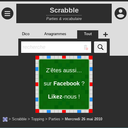
Scrabble
≡
Parties & vocabulaire
+
Dico
Anagrammes
Tout
Z'êtes aussi…
sur
Facebook
?
Likez
-nous !
>
Scrabble
>
Topping
>
Parties
>
Mercredi 26 mai 2010