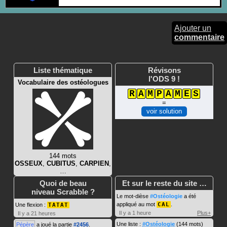
Ajouter un
commentaire
Liste thématique
Révisons
l'ODS 9 !
Vocabulaire des ostéologues
R
A
M
P
A
M
E
S
=
voir solution
144 mots
OSSEUX
,
CUBITUS
,
CARPIEN
,
…
Quoi de beau
Et sur le reste du site …
niveau Scrabble ?
Le mot-dièse
#Ostéologie
a été
appliqué au mot
CAL
.
Une flexion :
TATAT
Il y a 1 heure
Plus+
Il y a 21 heures
Une liste :
#Ostéologie
(144 mots)
Pépère
a joué la partie
#2456
.