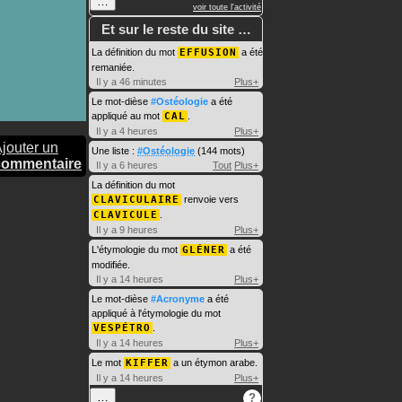
…
voir toute l'activité
Et sur le reste du site …
La définition du mot
EFFUSION
a été
remaniée.
Il y a 46 minutes
Plus+
Le mot-dièse
#Ostéologie
a été
appliqué au mot
CAL
.
Il y a 4 heures
Plus+
jouter un
Une liste :
#Ostéologie
(144 mots)
commentaire
Il y a 6 heures
Tout
Plus+
La définition du mot
CLAVICULAIRE
renvoie vers
CLAVICULE
.
Il y a 9 heures
Plus+
L'étymologie du mot
GLÉNER
a été
modifiée.
Il y a 14 heures
Plus+
Le mot-dièse
#Acronyme
a été
appliqué à l'étymologie du mot
VESPÉTRO
.
Il y a 14 heures
Plus+
Le mot
KIFFER
a un étymon arabe.
Il y a 14 heures
Plus+
…
?