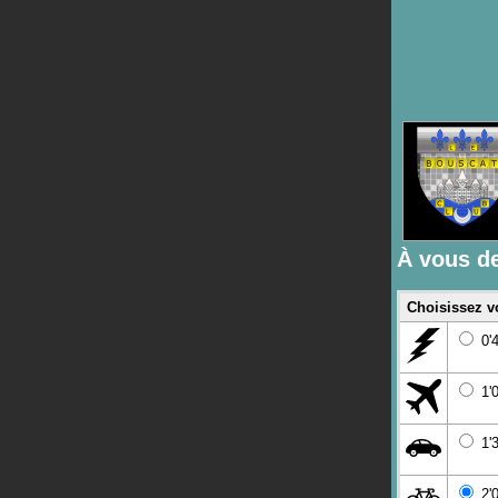
À vous de
Choisissez vo
0'
1'0
1'3
2'0