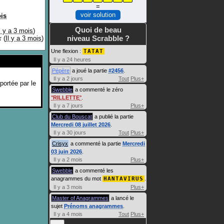
=
voir solution
ois
Quoi de beau
l y a 3 mois
)
niveau Scrabble ?
x
(
Il y a 3 mois
)
Une flexion :
TATAT
Il y a 24 heures
Pépère
a joué la partie
#2456
.
Il y a 2 jours
Tout
Plus+
portée par le
Swebble
a commenté le zéro
RILLETTE
.
Il y a 7 jours
Plus+
Club du Bouscat
a publié la partie
Mercredi 08 juillet 2026
.
Il y a 30 jours
Tout
Plus+
Crisyx
a commenté la partie
Mercredi
03 juin 2026
.
Il y a 2 mois
Plus+
Swebble
a commenté les
anagrammes du mot
HANTAVIRUS
.
Il y a 3 mois
Plus+
Master of Anagrammes
a lancé le
sujet
Prénoms anagrammes
.
Il y a 4 mois
Tout
Plus+