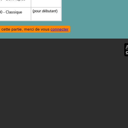
(
pour débutant
)
0 - Classique
 cette partie, merci de vous
connecter
A