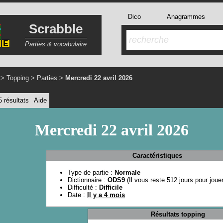
Dico
Anagrammes
Scrabble
Parties & vocabulaire
>
Topping
>
Parties
>
Mercredi 22 avril 2026
5 résultats
Aide
Mercredi 22 avril 2026
Caractéristiques
Type de partie :
Normale
Dictionnaire :
ODS9
(Il vous reste 512 jours pour joue
Difficulté :
Difficile
Date :
Il y a 4 mois
Résultats topping