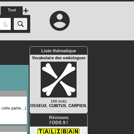
+
Tout
Liste thématique
Vocabulaire des ostéologues
144 mots
OSSEUX
,
CUBITUS
,
CARPIEN
,
r cette partie…)
…
Révisons
l'ODS 9 !
T
A
L
I
B
A
N