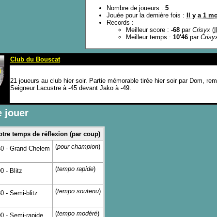
Nombre de joueurs :
5
Jouée pour la dernière fois :
Il y a 1 m
Records :
Meilleur score :
-68
par
Crisyx
(
I
Meilleur temps :
10'46
par
Crisy
Club du Bouscat
21 joueurs au club hier soir. Partie mémorable tirée hier soir par Dom, rem
Seigneur Lacustre à -45 devant Jako à -49.
 jouer
tre temps de réflexion (par coup)
(
pour champion
)
40 - Grand Chelem
(
tempo rapide
)
0 - Blitz
(
tempo soutenu
)
0 - Semi-blitz
(
tempo modéré
)
0 - Semi-rapide