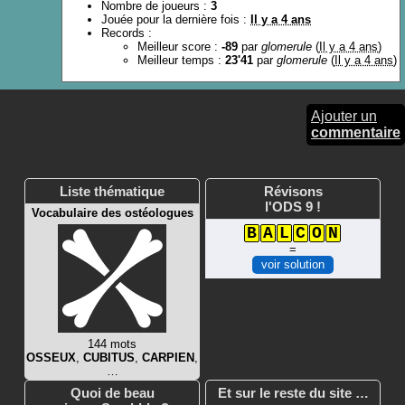
Nombre de joueurs :
3
Jouée pour la dernière fois :
Il y a 4 ans
Records :
Meilleur score :
-89
par
glomerule
(
Il y a 4 ans
)
Meilleur temps :
23'41
par
glomerule
(
Il y a 4 ans
)
Ajouter un
commentaire
Liste thématique
Révisons
l'ODS 9 !
Vocabulaire des ostéologues
B
A
L
C
O
N
=
voir solution
144 mots
OSSEUX
,
CUBITUS
,
CARPIEN
,
…
Quoi de beau
Et sur le reste du site …