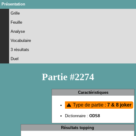
Présentation
Grille
Feuille
Analyse
Vocabulaire
3 résultats
Duel
Partie #2274
Caractéristiques
Type de partie :
7 & 8 joker
Dictionnaire :
ODS8
Résultats topping