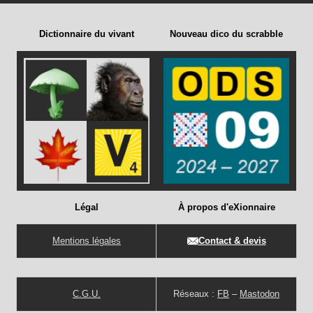
Dictionnaire du vivant
Nouveau dico du scrabble
Légal
À propos d'eXionnaire
Mentions légales
Contact & devis
C.G.U.
Réseaux :
FB
–
Mastodon