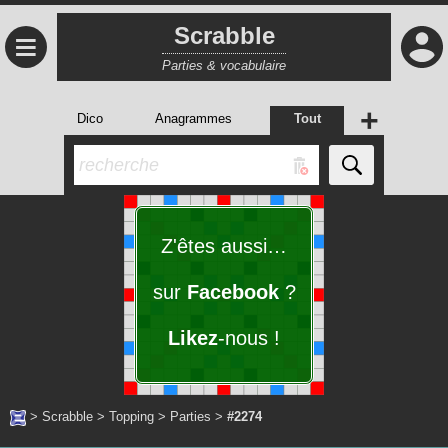
Scrabble
≡
Parties & vocabulaire
+
Dico
Anagrammes
Tout
Z'êtes aussi…
sur
Facebook
?
Likez
-nous !
>
Scrabble
>
Topping
>
Parties
>
#2274