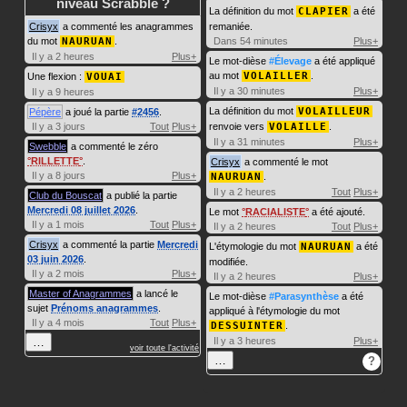
niveau Scrabble ?
La définition du mot
CLAPIER
a été
Crisyx
a commenté les anagrammes
remaniée.
du mot
NAURUAN
.
Dans 54 minutes
Plus+
Il y a 2 heures
Plus+
Le mot-dièse
#Élevage
a été appliqué
au mot
VOLAILLER
.
Une flexion :
VOUAI
Il y a 30 minutes
Plus+
Il y a 9 heures
La définition du mot
VOLAILLEUR
Pépère
a joué la partie
#2456
.
Il y a 3 jours
Tout
Plus+
renvoie vers
VOLAILLE
.
Il y a 31 minutes
Plus+
Swebble
a commenté le zéro
RILLETTE
.
Crisyx
a commenté le mot
Il y a 8 jours
Plus+
NAURUAN
.
Il y a 2 heures
Tout
Plus+
Club du Bouscat
a publié la partie
Mercredi 08 juillet 2026
.
Le mot
RACIALISTE
a été ajouté.
Il y a 1 mois
Tout
Plus+
Il y a 2 heures
Tout
Plus+
Crisyx
a commenté la partie
Mercredi
L'étymologie du mot
NAURUAN
a été
03 juin 2026
.
modifiée.
Il y a 2 mois
Plus+
Il y a 2 heures
Plus+
Master of Anagrammes
a lancé le
Le mot-dièse
#Parasynthèse
a été
sujet
Prénoms anagrammes
.
appliqué à l'étymologie du mot
Il y a 4 mois
Tout
Plus+
DESSUINTER
.
…
Il y a 3 heures
Plus+
voir toute l'activité
…
?