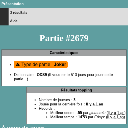
Présentation
3 résultats
Aide
Partie #2679
Caractéristiques
Type de partie :
Joker
Dictionnaire :
ODS9
(Il vous reste 510 jours pour jouer cette
partie…)
Résultats topping
Nombre de joueurs :
3
Jouée pour la dernière fois :
Il y a 1 an
Records :
Meilleur score :
-55
par
glomerule
(
Il y a 1 an
)
Meilleur temps :
14'53
par
Crisyx
(
Il y a 1 an
)
À vous de jouer