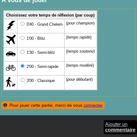
Choisissez votre temps de réflexion (par coup)
(
pour champion
)
0'40 - Grand Chelem
(
tempo rapide
)
1'00 - Blitz
(
tempo soutenu
)
1'30 - Semi-blitz
(
tempo modéré
)
2'00 - Semi-rapide
(
pour débutant
)
3'00 - Classique
Pour jouer cette partie, merci de vous
connecter
Ajouter un
commentaire