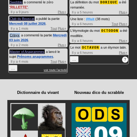
Swebble
a commenté le zéro
La définition du mot
DORIQUE
a été
RILLETTE
.
remaniée.
Il y a 9 jours
Plus+
Il y a 5 heures
Plus+
Club du Bouscat
a publié la partie
Une liste :
#Huit
(38 mots)
Mercredi 08 juillet 2026
.
Il y a 6 heures
Tout
Plus+
Il y a 1 mois
Tout
Plus+
L'étymologie du mot
OCTODON
a été
Crisyx
a commenté la partie
Mercredi
modifiée.
03 juin 2026
.
Il y a 6 heures
Plus+
Il y a 2 mois
Plus+
Le mot
OCTAVON
a un étymon latin.
Master of Anagrammes
a lancé le
Il y a 6 heures
Plus+
sujet
Prénoms anagrammes
.
…
?
Il y a 4 mois
Tout
Plus+
…
voir toute l'activité
Dictionnaire du vivant
Nouveau dico du scrabble