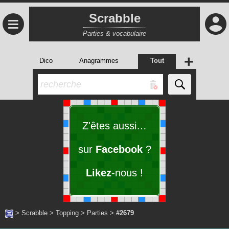
Scrabble
≡
Parties & vocabulaire
+
Dico
Anagrammes
Tout
Z'êtes aussi…
sur
Facebook
?
Likez
-nous !
>
Scrabble
>
Topping
>
Parties
>
#2679