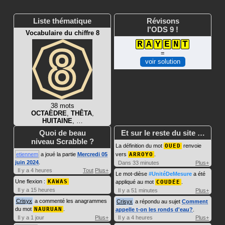
Liste thématique
Révisons
l'ODS 9 !
Vocabulaire du chiffre 8
R
A
Y
E
N
T
=
voir solution
38 mots
OCTAÈDRE
,
THÊTA
,
HUITAINE
, …
Quoi de beau
Et sur le reste du site …
niveau Scrabble ?
La définition du mot
OUED
renvoie
etiennem
a joué la partie
Mercredi 05
vers
ARROYO
.
juin 2024
.
Dans 33 minutes
Plus+
Il y a 4 heures
Tout
Plus+
Le mot-dièse
#UnitéDeMesure
a été
Une flexion :
KAWAS
appliqué au mot
COUDÉE
.
Il y a 15 heures
Il y a 51 minutes
Plus+
Crisyx
a commenté les anagrammes
Crisyx
a répondu au sujet
Comment
du mot
NAURUAN
.
appelle t-on les ronds d'eau?
.
Il y a 1 jour
Plus+
Il y a 4 heures
Plus+