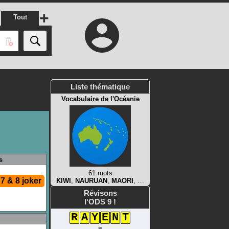
+
Tout
Liste thématique
Vocabulaire de l'Océanie
s
61 mots
:
7 & 8 joker
KIWI
,
NAURUAN
,
MAORI
, …
Révisons
l'ODS 9 !
R
A
Y
E
N
T
=