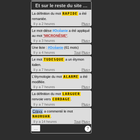
Et sur le reste du site …
La définition du mot
RAPIDE
a été
remaniée.
Il y a 2 heures
Plus+
Le mot-dièse
#Océanie
a été appliqué
au mot
MICRONÉSIE
.
Il y a 3 heures
Plus+
Une liste :
#Océanie
(61 mots)
Il y a 4 heures
Tout
Plus+
Le mot
TUDESQUE
a un étymon
italien.
Il y a 7 heures
Plus+
L'étymologie du mot
ALARME
a été
modifiée.
Il y a 7 heures
Plus+
La définition du mot
LARGUER
renvoie vers
CORDAGE
.
Il y a 7 heures
Plus+
Crisyx
a commenté le mot
NAURUAN
.
Il y a 14 heures
Tout
Plus+
…
?