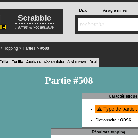
Dico
Anagrammes
Scrabble
Parties & vocabulaire
>
Topping
>
Parties
>
#508
Grille
Feuille
Analyse
Vocabulaire
8 résultats
Duel
Partie #508
Caractéristique
Type de partie 
Dictionnaire :
ODS6
Résultats topping