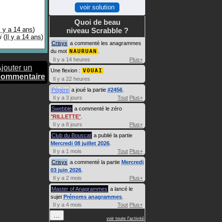
voir solution
Quoi de beau
l y a 14 ans
)
niveau Scrabble ?
i
(
Il y a 14 ans
)
Crisyx
a commenté les anagrammes
du mot
NAURUAN
.
Il y a 14 heures
Plus+
jouter un
Une flexion :
VOUAI
commentaire
Il y a 22 heures
Pépère
a joué la partie
#2456
.
Il y a 3 jours
Tout
Plus+
Swebble
a commenté le zéro
RILLETTE
.
Il y a 8 jours
Plus+
Club du Bouscat
a publié la partie
Mercredi 08 juillet 2026
.
Il y a 1 mois
Tout
Plus+
Crisyx
a commenté la partie
Mercredi
03 juin 2026
.
Il y a 2 mois
Plus+
Master of Anagrammes
a lancé le
sujet
Prénoms anagrammes
.
Il y a 4 mois
Tout
Plus+
…
voir toute l'activité