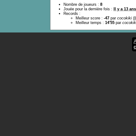
Nombre de joueurs :
8
Jouée pour la dernière fois :
Il y a 13 ans
Records :
Meilleur score :
-47
par
cocokiki
(
I
Meilleur temps :
14'55
par
cocokik
A