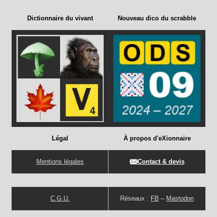
Dictionnaire du vivant
Nouveau dico du scrabble
Légal
À propos d'eXionnaire
Mentions légales
Contact & devis
C.G.U.
Réseaux :
FB
–
Mastodon