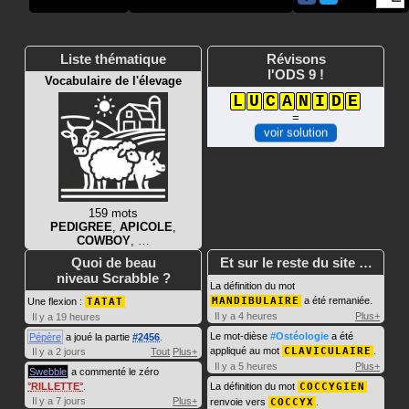
Liste thématique
Révisons
l'ODS 9 !
Vocabulaire de l'élevage
L
U
C
A
N
I
D
E
=
voir solution
159 mots
PEDIGREE
,
APICOLE
,
COWBOY
, …
Quoi de beau
Et sur le reste du site …
niveau Scrabble ?
La définition du mot
MANDIBULAIRE
a été remaniée.
Une flexion :
TATAT
Il y a 4 heures
Plus+
Il y a 19 heures
Le mot-dièse
#Ostéologie
a été
Pépère
a joué la partie
#2456
.
appliqué au mot
CLAVICULAIRE
.
Il y a 2 jours
Tout
Plus+
Il y a 5 heures
Plus+
Swebble
a commenté le zéro
RILLETTE
.
La définition du mot
COCCYGIEN
Il y a 7 jours
Plus+
renvoie vers
COCCYX
.