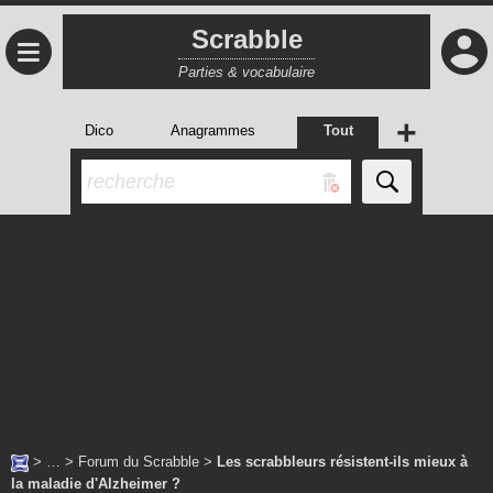
Scrabble
≡
Parties & vocabulaire
+
Dico
Anagrammes
Tout
> … >
Forum du Scrabble
>
Les scrabbleurs résistent-ils mieux à
la maladie d'Alzheimer ?