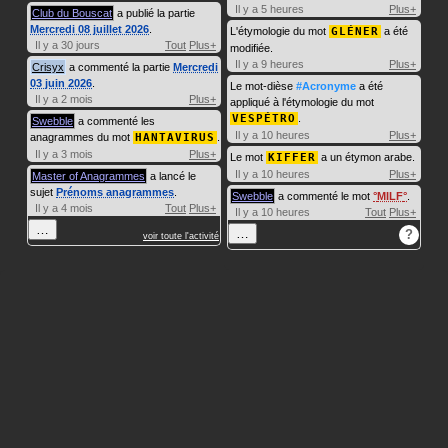
Il y a 5 heures
Plus+
Club du Bouscat
a publié la partie
Mercredi 08 juillet 2026
.
L'étymologie du mot
GLÉNER
a été
Il y a 30 jours
Tout
Plus+
modifiée.
Il y a 9 heures
Plus+
Crisyx
a commenté la partie
Mercredi
03 juin 2026
.
Le mot-dièse
#Acronyme
a été
Il y a 2 mois
Plus+
appliqué à l'étymologie du mot
VESPÉTRO
.
Swebble
a commenté les
Il y a 10 heures
Plus+
anagrammes du mot
HANTAVIRUS
.
Il y a 3 mois
Plus+
Le mot
KIFFER
a un étymon arabe.
Il y a 10 heures
Plus+
Master of Anagrammes
a lancé le
sujet
Prénoms anagrammes
.
Swebble
a commenté le mot
MILF
.
Il y a 4 mois
Tout
Plus+
Il y a 10 heures
Tout
Plus+
…
…
?
voir toute l'activité