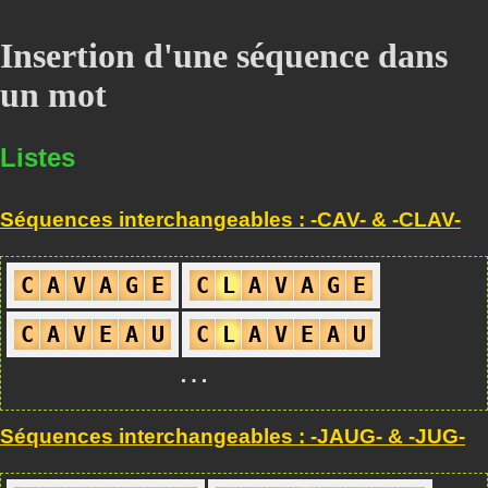
Insertion d'une séquence dans
un mot
Listes
Séquences interchangeables : -CAV- & -CLAV-
C
A
V
A
G
E
C
L
A
V
A
G
E
C
A
V
E
A
U
C
L
A
V
E
A
U
…
Séquences interchangeables : -JAUG- & -JUG-