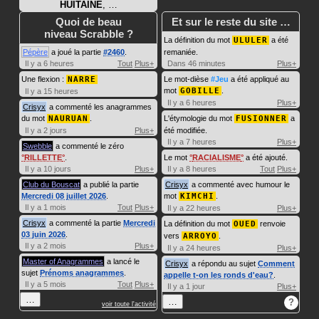
HUITAINE
, …
Quoi de beau
Et sur le reste du site …
niveau Scrabble ?
La définition du mot
ULULER
a été
Pépère
a joué la partie
#2460
.
remaniée.
Il y a 6 heures
Tout
Plus+
Dans 46 minutes
Plus+
Une flexion :
NARRE
Le mot-dièse
#Jeu
a été appliqué au
mot
GOBILLE
.
Il y a 15 heures
Il y a 6 heures
Plus+
Crisyx
a commenté les anagrammes
du mot
NAURUAN
.
L'étymologie du mot
FUSIONNER
a
Il y a 2 jours
Plus+
été modifiée.
Il y a 7 heures
Plus+
Swebble
a commenté le zéro
RILLETTE
.
Le mot
RACIALISME
a été ajouté.
Il y a 10 jours
Plus+
Il y a 8 heures
Tout
Plus+
Club du Bouscat
a publié la partie
Crisyx
a commenté avec humour le
Mercredi 08 juillet 2026
.
mot
KIMCHI
.
Il y a 1 mois
Tout
Plus+
Il y a 22 heures
Plus+
Crisyx
a commenté la partie
Mercredi
La définition du mot
OUED
renvoie
03 juin 2026
.
vers
ARROYO
.
Il y a 2 mois
Plus+
Il y a 24 heures
Plus+
Master of Anagrammes
a lancé le
Crisyx
a répondu au sujet
Comment
sujet
Prénoms anagrammes
.
appelle t-on les ronds d'eau?
.
Il y a 5 mois
Tout
Plus+
Il y a 1 jour
Plus+
…
…
?
voir toute l'activité