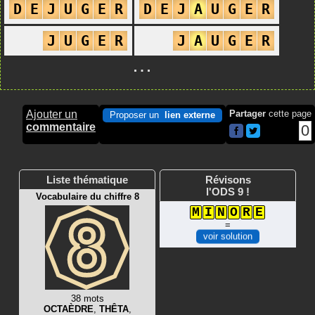
D
E
J
U
G
E
R
D
E
J
A
U
G
E
R
J
U
G
E
R
J
A
U
G
E
R
…
Ajouter un
Partager
cette page
Proposer un
lien externe
commentaire
0
Liste thématique
Révisons
l'ODS 9 !
Vocabulaire du chiffre 8
M
I
N
O
R
E
=
voir solution
38 mots
OCTAÈDRE
,
THÊTA
,