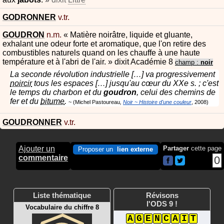
GODRONNER
v.tr.
GOUDRON
n.m.
«
Matière noirâtre, liquide et gluante,
exhalant une odeur forte et aromatique, que l'on retire des
combustibles naturels quand on les chauffe à une haute
température et à l'abri de l'air.
»
dixit
Académie 8
champ :
noir
La seconde révolution industrielle […] va progressivement
noircir
tous les espaces […] jusqu'au cœur du XXe s. ; c'est
le temps du charbon et du
goudron
, celui des chemins de
fer et du
bitume
.
Michel Pastoureau
Noir ~ Histoire d'une couleur
2008
GOUDRONNER
v.tr.
Ajouter un
Partager
cette page
Proposer un
lien externe
commentaire
0
Liste thématique
Révisons
l'ODS 9 !
Vocabulaire du chiffre 8
A
G
E
N
C
A
I
T