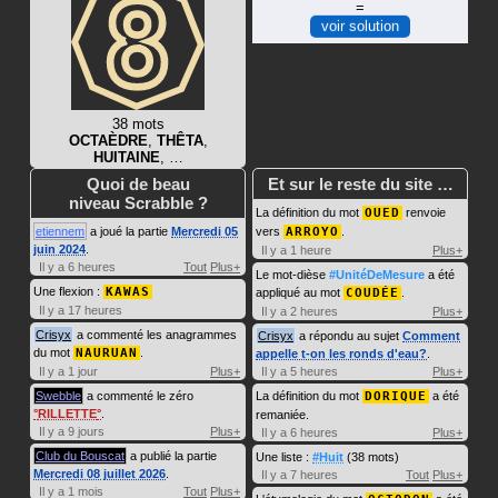
=
voir solution
38 mots
OCTAÈDRE
,
THÊTA
,
HUITAINE
, …
Quoi de beau
Et sur le reste du site …
niveau Scrabble ?
La définition du mot
OUED
renvoie
etiennem
a joué la partie
Mercredi 05
vers
ARROYO
.
juin 2024
.
Il y a 1 heure
Plus+
Il y a 6 heures
Tout
Plus+
Le mot-dièse
#UnitéDeMesure
a été
Une flexion :
KAWAS
appliqué au mot
COUDÉE
.
Il y a 17 heures
Il y a 2 heures
Plus+
Crisyx
a commenté les anagrammes
Crisyx
a répondu au sujet
Comment
du mot
NAURUAN
.
appelle t-on les ronds d'eau?
.
Il y a 1 jour
Plus+
Il y a 5 heures
Plus+
Swebble
a commenté le zéro
La définition du mot
DORIQUE
a été
RILLETTE
.
remaniée.
Il y a 9 jours
Plus+
Il y a 6 heures
Plus+
Club du Bouscat
a publié la partie
Une liste :
#Huit
(38 mots)
Mercredi 08 juillet 2026
.
Il y a 7 heures
Tout
Plus+
Il y a 1 mois
Tout
Plus+