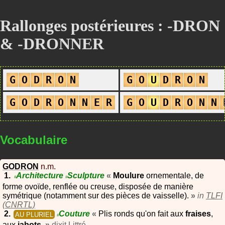
Rallonges postérieures : -DRON
& -DRONNER
G
O
D
R
O
N
G
O
U
D
R
O
N
G
O
D
R
O
N
N
E
R
G
O
U
D
R
O
N
N
Vocabulaire
GODRON
n.m.
Architecture
Sculpture
«
Moulure
ornementale, de
#
#
forme ovoïde, renflée ou creuse, disposée de manière
symétrique (notamment sur des pièces de vaisselle).
»
in
TLFI
(CNRTL)
Couture
«
Plis ronds qu'on fait aux
fraises
,
AU PLURIEL
#
aux
jabots
.
»
dixit
Littré