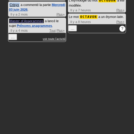
L'étymologie du mot
OCTODON
a été
Crisyx
a commenté la partie
Mercredi
modifiée.
03 juin 2026
.
Il y a 7 heures
Plus+
Il y a 2 mois
Plus+
Le mot
OCTAVON
a un étymon latin.
Master of Anagrammes
a lancé le
Il y a 8 heures
Plus+
sujet
Prénoms anagrammes
.
…
?
Il y a 4 mois
Tout
Plus+
…
voir toute l'activité