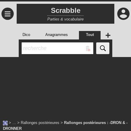
Scrabble
≡
Parties & vocabulaire
+
Dico
Anagrammes
Tout
> … >
Rallonges postérieures
>
Rallonges postérieures : -DRON & -
DRONNER