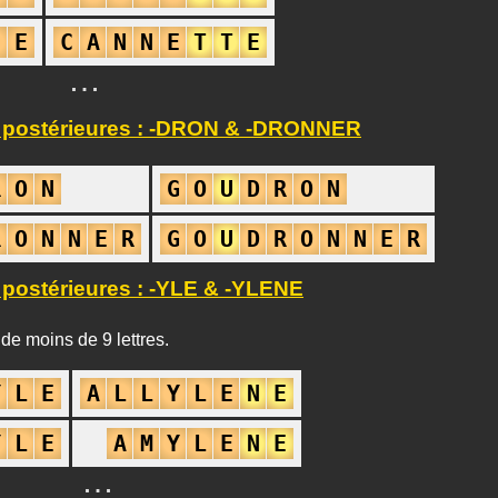
N
E
C
A
N
N
E
T
T
E
…
 postérieures : -DRON & -DRONNER
R
O
N
G
O
U
D
R
O
N
R
O
N
N
E
R
G
O
U
D
R
O
N
N
E
R
 postérieures : -YLE & -YLENE
de moins de 9 lettres.
Y
L
E
A
L
L
Y
L
E
N
E
Y
L
E
A
M
Y
L
E
N
E
…