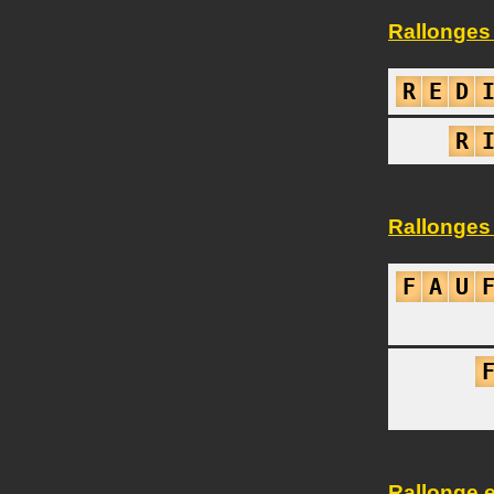
Rallonges 
R
E
D
R
Rallonges 
F
A
U
Rallonge e