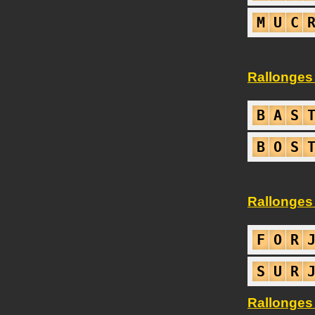
M
U
C
Rallonges
B
A
S
B
O
S
Rallonges
F
O
R
S
U
R
Rallonges