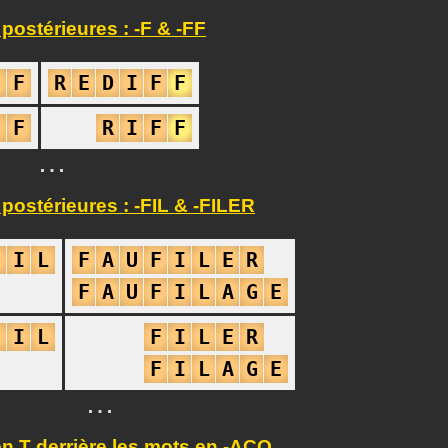
postérieures : -F & -FF
I
F
R
E
D
I
F
F
I
F
R
I
F
F
…
postérieures : -FIL & -FILER
F
I
L
F
A
U
F
I
L
E
R
F
A
U
F
I
L
A
G
E
F
I
L
F
I
L
E
R
F
I
L
A
G
E
…
n T derrière les mots en -ACO