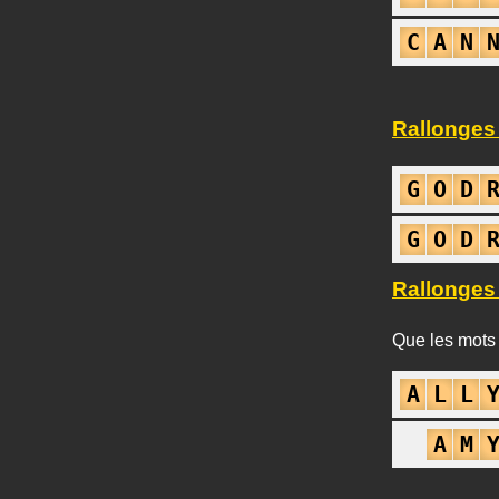
C
A
N
Rallonges
G
O
D
G
O
D
Rallonges
Que les mots 
A
L
L
A
M