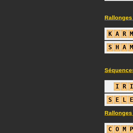
Rallonges
K
A
R
S
H
A
Séquences 
I
R
S
E
L
Rallonges
C
O
M