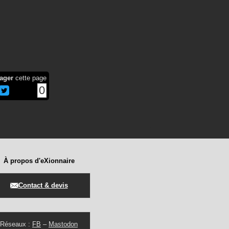
ager
cette page
0
À propos d'eXionnaire
Contact & devis
Réseaux :
FB
–
Mastodon