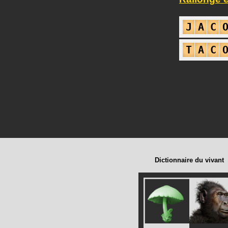
J
A
C
T
A
C
Dictionnaire du vivant