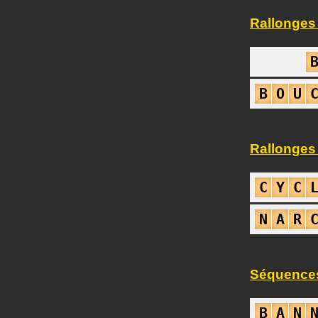
Rallonges 
B
O
U
Rallonges 
C
Y
C
N
A
R
Séquences
B
A
N