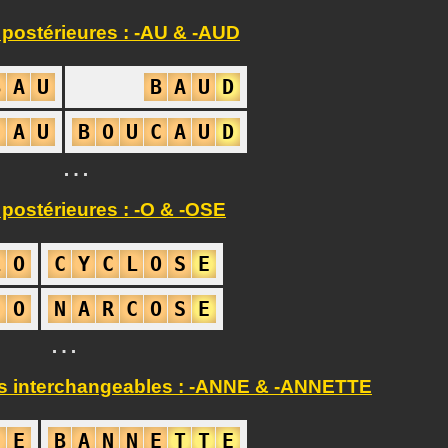
postérieures : -AU & -AUD
B
A
U
B
A
U
D
C
A
U
B
O
U
C
A
U
D
…
postérieures : -O & -OSE
L
O
C
Y
C
L
O
S
E
C
O
N
A
R
C
O
S
E
…
 interchangeables : -ANNE & -ANNETTE
N
E
B
A
N
N
E
T
T
E