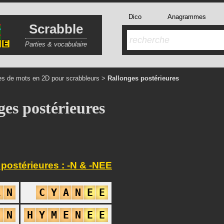
Dico
Anagrammes
Scrabble
Parties & vocabulaire
es de mots en 2D pour scrabbleurs
>
Rallonges postérieures
ges postérieures
postérieures : -N & -NEE
A
N
C
Y
A
N
E
E
E
N
H
Y
M
E
N
E
E