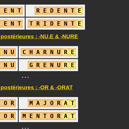
D
E
N
T
R
E
D
E
N
T
E
D
E
N
T
T
R
I
D
E
N
T
E
 postérieures : -NU,E & -NURE
R
N
U
C
H
A
R
N
U
R
E
E
N
U
G
R
E
N
U
R
E
…
 postérieures : -OR & -ORAT
J
O
R
M
A
J
O
R
A
T
T
O
R
M
E
N
T
O
R
A
T
…