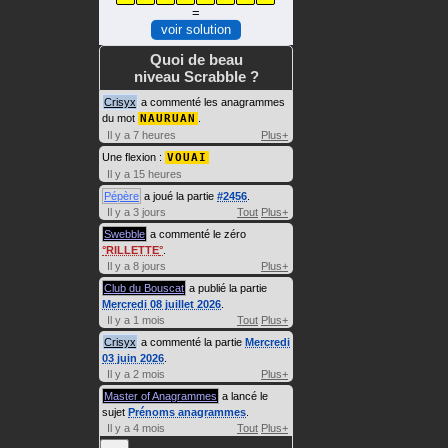
=
voir solution
Quoi de beau
niveau Scrabble ?
Crisyx
a commenté les anagrammes
du mot
NAURUAN
.
Il y a 7 heures
Plus+
Une flexion :
VOUAI
Il y a 15 heures
Pépère
a joué la partie
#2456
.
Il y a 3 jours
Tout
Plus+
Swebble
a commenté le zéro
RILLETTE
.
Il y a 8 jours
Plus+
Club du Bouscat
a publié la partie
Mercredi 08 juillet 2026
.
Il y a 1 mois
Tout
Plus+
Crisyx
a commenté la partie
Mercredi
03 juin 2026
.
Il y a 2 mois
Plus+
Master of Anagrammes
a lancé le
sujet
Prénoms anagrammes
.
Il y a 4 mois
Tout
Plus+