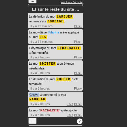
…
voir toute l'activité
Et sur le reste du site …
La définition du mot
LARGUER
renvoie vers
CORDAGE
.
Il y a 13 minutes
Plus+
Le mot-dièse
#Marine
a été appliqué
au mot
RIS
.
Il y a 14 minutes
Plus+
L'étymologie du mot
RÉBARBATIF
a été modifiée.
Il y a 2 heures
Plus+
Le mot
SPITTER
a un étymon
néerlandais.
Il y a 2 heures
Plus+
La définition du mot
RUCHER
a été
remaniée.
Il y a 3 heures
Plus+
Crisyx
a commenté le mot
NAURUAN
.
Il y a 7 heures
Tout
Plus+
Le mot
RACIALISTE
a été ajouté.
Il y a 8 heures
Tout
Plus+
…
?