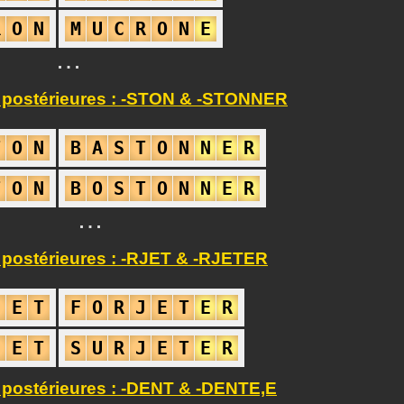
R
O
N
M
U
C
R
O
N
E
…
 postérieures : -STON & -STONNER
T
O
N
B
A
S
T
O
N
N
E
R
T
O
N
B
O
S
T
O
N
N
E
R
…
 postérieures : -RJET & -RJETER
J
E
T
F
O
R
J
E
T
E
R
J
E
T
S
U
R
J
E
T
E
R
 postérieures : -DENT & -DENTE,E