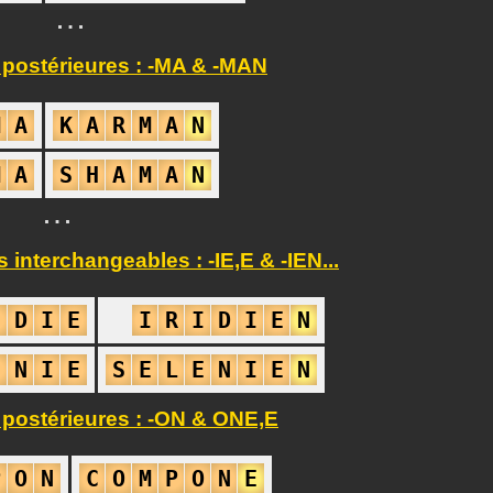
…
 postérieures : -MA & -MAN
M
A
K
A
R
M
A
N
M
A
S
H
A
M
A
N
…
interchangeables : -IE,E & -IEN...
I
D
I
E
I
R
I
D
I
E
N
E
N
I
E
S
E
L
E
N
I
E
N
 postérieures : -ON & ONE,E
P
O
N
C
O
M
P
O
N
E