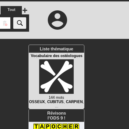
+
Tout
Liste thématique
Vocabulaire des ostéologues
144 mots
OSSEUX
,
CUBITUS
,
CARPIEN
,
…
Révisons
l'ODS 9 !
T
A
P
O
C
H
E
R