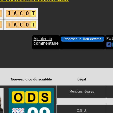
O
J
A
C
O
T
O
T
A
C
O
T
Ajouter un
Part
Proposer un
lien externe
commentaire
Nouveau dico du scrabble
Légal
Mentions légales
C.G.U.