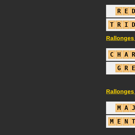
R
E
T
R
I
Rallonges
C
H
A
G
R
Rallonges
M
A
M
E
N